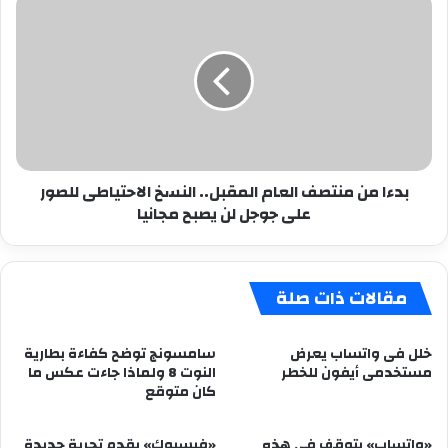
بدءا
فات
من
منتصف
العام
المقبل..
النسخ
الاحتياطى
للصور
على
بدءا من منتصف العام المقبل.. النسخ الاحتياطى للصور
جوجل
على جوجل لن يصبح مجانيا
لن
يصبح
مجانيا
مقالات ذات صلة
خلل فى واتساب يعرض
سامسونج توضح كفاءة بطارية
مستخدمى أيفون للخطر
النوت 8 ولماذا جاءت عكس ما
كان متوقع
«واتساب» يتوقف فى هذه
«فيسبوك» يقدم تجربة جديدة