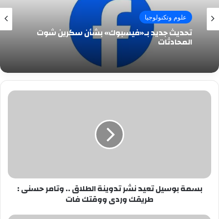
علوم وتكنولوجيا
تحديث جديد بـ«فيسبوك» بشأن سكرين شوت
المحادثات
بسمة
بوسيل
تعيد
نشر
تدوينة
الطلاق
..
وتامر
حسنى
بسمة بوسيل تعيد نشر تدوينة الطلاق .. وتامر حسنى :
:
طريقك وردى ووقتك فات
طريقك
وردى
ووقتك