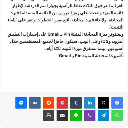
الغرف، انقر فوق الثلاث نقاط الرأسية بجوار اسم الدردشة لإظهار
قائمة المزيد واضغط على رمز الدبوس من القائمة المنسدلة لتثبيت
المحادثة، ولإلغاء تثبيت محادثة، اتبع نفس الخطوات وانقر على “إلغاء
التثبيت”.
وستتوفر ميزة المحادثة المثبتة Pin بـ Gmail على إصدارات التطبيق
أندرويد وiOS وعلى الويب، سيكون جاهزا لجميع المستخدمين خلال
أسبوعين، بينما تستغرق ميزة الثبيت ثلاثة أيام.
لينكدإن
بينتيريست
ماسنجر
واتساب
تيلقرام
ڤايبر
لاين
مشاركة عبر البريد
طباعة