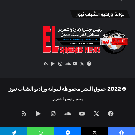
بوابة وراديو الشباب نيوز
‫X
فيسبوك
ساوند
‫YouTube
انستقرام
‏Google
ملخص
كلاود
Play
الموقع
RSS
© 2022 حقوق النشر محفوظة لـبوابة وراديو الشباب نيوز
بقلم رئيس التحرير
فيسبوك
‫X
‫YouTube
ساوند
انستقرام
‏Google
ملخص
كلاود
Play
الموقع