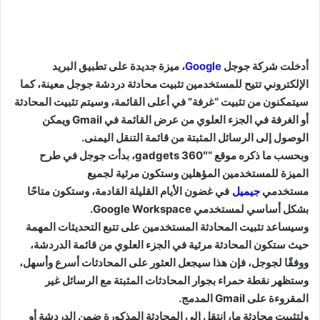
أدخلت شركة جوجل
Google
، ميزة جديدة على تطبيق البريد
الإلكتروني تتيح للمستخدمين تثبيت محادثة دردشة جوجل معينة، كما
سيتمكنون من تثبيت “غرفة” في أعلى القائمة، وسيتم تثبيت المحادثة
أو الغرفة في الجزء العلوي من عرض القائمة في Gmail ويمكن
الوصول إلى الرسائل المثبتة من قائمة التنقل اليمنى.
وبحسب ما ذكره موقع “gadgets 360″، بدأت جوجل في طرح
الميزة للمستخدمين المؤهلين وستكون مرئية لجميع
مستخدمي
جيميل
في غضون الأيام القليلة القادمة، وستكون متاحًا
بشكل أساسي لمستخدمي Google Workspace.
وسيساعد تثبيت المحادثة المستخدمين على تتبع التحديثات المهمة
حيث ستكون المحادثة مرئية في الجزء العلوي من قائمة الدردشة،
ووفقًا لجوجل، فإن هذا سيجعل العثور على المحادثات أسرع وأسهل،
وستظهر نقطة حمراء بجوار المحادثات المثبتة مع الرسائل غير
المقروءة على Gmail المدمج.
ولتثبيت محادثة ما، انتقل إلى المحادثة المذكورة ضمن الدردشة أو