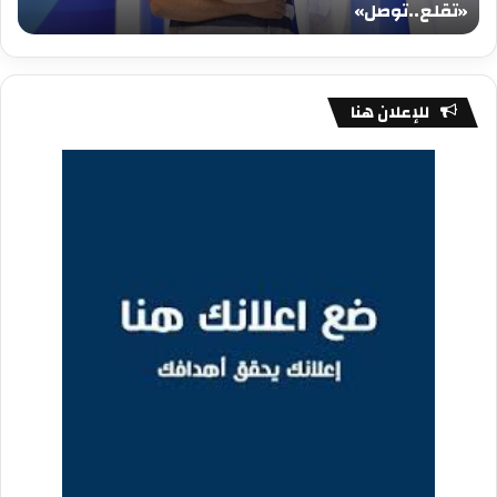
«تقلع..توصل»
م
للإعلان هنا