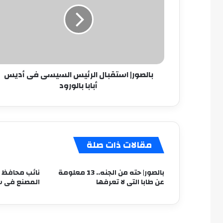
السيسى
فى
أديس
أبابا
بالورود
بالصور| استقبال الرئيس السيسى فى أديس
أبابا بالورود
مقالات ذات صلة
بالصور| حته من الجنه.. 13 معلومة
نائب محافظ ا
عن طابا التى لا تعرفها
المصنع فى س