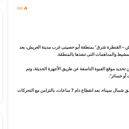
590
مصطفى
كامل
سيف
ش – القنطرة شرق” بمنطقة أبو حصينى غرب مدينة العريش، بعد
الدين
مشيط والمداهمات التى تنفذها بالمنطقة.
….
يكتب
تحديد موقع العبوة الناسفة عن طريق الأجهزة الحديثة، وتم
ميلاد
 أو خسائر”.
جديد
 الدين …. يكتب
مصطفى كامل سيف الدين …. يكتب
را القرن 21
ميلاد جديد
وعادت شبكات الاتصالات والإنترنت جزئيا فى بعض مناطق شمال سيناء، بعد انقطاع دام 7 ساعات، بالتزامن مع التحركات
نجاحات مستمره للمجموعه المصريه
السويسريه