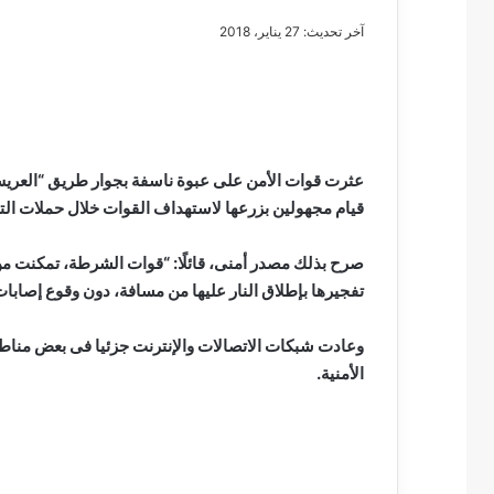
آخر تحديث: 27 يناير، 2018
مصطفى
كامل
سيف
عثرت قوات الأمن على عبوة ناسفة بجوار طريق “العري
الدين
قيام مجهولين بزرعها لاستهداف القوات خلال حملات الت
….
يكتب
صرح بذلك مصدر أمنى، قائلًا: “قوات الشرطة، تمكنت من 
مايسه
تفجيرها بإطلاق النار عليها من مسافة، دون وقوع إصابات
عطوه
مصطفى كامل سيف
كليوباترا
مايسه عطوه كليوبات
القرن
21
الأمنية.