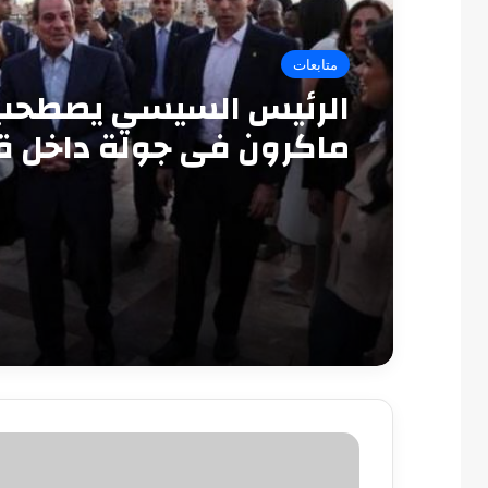
متابعات
الرئيس السيسي يصطحب
ماكرون في جولة داخل ق
قايتباي بالإسكندرية
بالصور|
استقبال
الرئيس