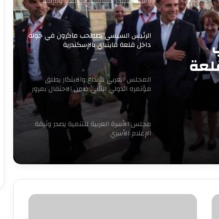
ترسيخا لقوة العلاقات بين مصر وفرنسا
الرئيس السيسي يصطحب ماكرون في جولة
داخل قلعة قايتباي بالإسكندرية
لعة
المجلس العربي للإبداع والابتكار يطلق
مؤتمره الدولي الثاني ضمن الاحتفال بمرور
16 عاما للتنمية المستدامة
مجلس الأسرة العربية للتنمية يصدر وثيقة
الإعلام الأسري
7 سبتمبر.. حفل توقيع ومناقشة كتاب
“قبل المأذون” للدكتورة آمال إبراهيم
بالصور|
مصطفى
نجاحات مستمره للمجموعه المصريه
الفقى