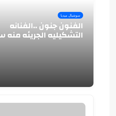
سوشيال ميديا
الفنون جنون ..الفنانه
التشكيليه الجريئه منه س
حلمى أوصل لكل الناس
البترول
تطرح
بنزين