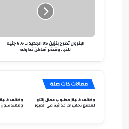
95
الجديد
بـ
6.6
جنيه
للتر..
البترول تطرح بنزين 95 الجديد بـ 6.6 جنيه
وننشر
للتر.. وننشر أماكن تداوله
أماكن
تداوله
مقالات ذات صلة
وظائف خالية| مطلوب عمال إنتاج
وظائف خالية
لمصنع تجهيزات غذائية فى العبور
ومهندسون لل