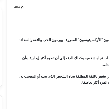
404
مصطفى
كامل
سيف
ون “الأوكسيتوسون” المعروف بهرمون الحب والثقة والسعادة،
الدين
….
يكتب
ب تجاه شخص، وكذلك الدفع إلى أن تصبح أكثر إيجابية، وأن
ميلاد
فضل.
جديد
 الدين …. يكتب
مصطفى كامل سيف الدين …. يكتب
را القرن 21
ميلاد جديد
شعر بالثقة المطلقة تجاه الشخص الذى يحبه أو المعجب به،
لفرد أكثر تعاطفا.
مقاهي القاهرة زمان.. قصة “المضحكخانة”
.. يشترط نكتة مقابل دخول الزبائن