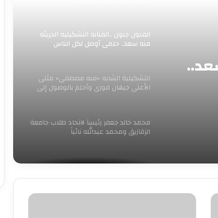
الفنون جنون ..الفنانه التشكيليه الجريئه
منه سعد.. حلمى أوصل لكل الناس
عد..
التشكيلية الشابه «منه مصطفى» مثلى
الأعلى جيهان فوزى وأحلم بالوصول إلى
العالمية
محمد خالد جعفر رئيساً لاتحاد طلاب جامعة
الزقازيق ومحمد عبدالله نائباً
مغردون على «تويتر» يتفاخرون بهذا البطل
زوجة
مقاهي القاهرة زمان.. قصة “المضحكخانة”
فى
.. يشترط نكتة مقابل دخول الزبائن
دعوى