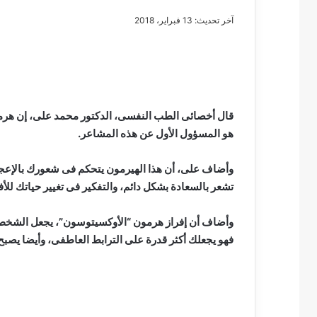
آخر تحديث: 13 فبراير، 2018
مصطفى
كامل
سيف
قال أخصائى الطب النفسى، الدكتور محمد على، إن هرم
الدين
هو المسؤول الأول عن هذه المشاعر.
….
يكتب
وأضاف على، أن هذا الهيرمون يتحكم فى شعورك بالإعجا
مايسه
تشعر بالسعادة بشكل دائم، والتفكير فى تغيير حياتك للأ
عطوه
مصطفى كامل سيف
كليوباترا
مايسه عطوه كليوبات
القرن
وأضاف أن إفراز هرمون “الأوكسيتوسون”، يجعل الشخص ي
21
فهو يجعلك أكثر قدرة على الترابط العاطفى، وأيضا يصبح ا