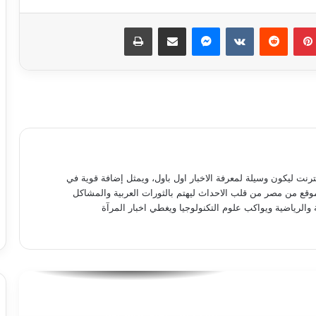
بينتيريست
ماسنجر
مشاركة عبر البريد
طباعة
كبسولة قانونية..ماهية الإفراج الشرطي
وشروط تنفيذ العقوبة
انتبهوا أيها السادة.. اقطعوا علاقتكم
بهؤلاء فورًا
إحالة بطلة كليب “بص أمك” للمحاكمة
نترنت ليكون وسيلة لمعرفة الاخبار اول باول، ويمثل إضافة قوية في
العاجلة لاتهامها بخدش الحياء العام
موقع من مصر من قلب الاحداث ليهتم بالثورات العربية والمشاكل
 والرياضية ويواكب علوم التكنولوجيا ويغطي اخبار المرآة
باباوات الكنيسة المصرية.. حماة الوطنية
ومحاربو الفتنة الطائفية
الفنانه التشكيلية الشابه ولاء محمود
لبيب..حلمى أكون مشهورة