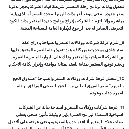
لتعديل بيانات برنامج رحلة المعتمر شريطة قيام الشركة بحجز تذكرة
سفر جديدة له فى موعد أخر بذات اليوم المحدد للسفر أو الذى يليه
مباشرة وإلا التزمت الشركة بإدراج برنامج جديد للمعتمر بذات الكود
التعريفى الصادر له بعد الرجوع للإدارة العامة للسياحة الدينية.
9_ تلتزم غرفة شركات ووكالات السفر والسياحة بإدراج عقد
استرشادى موحد يتضمن كافة بنود تنفيذ رحلة العمرة المتفق عليها
بين الشركة السياحية والمعتمر وذلك على البوابة المصرية للعمرة
ويعتبر توقيع المعتمر بمثابة للعقد بمثابة موافقة وإقرار لكافة الأحكام.
10_ تتحمل غرفة شركات ووكالات السفر والسياحة “صندوق الحج
والعمرة” سفر الفريق الطبى من الحجر الصحى المرافق لرحلة
العمرة ذهاب وعودة.
11_ غرفة شركات ووكالات السفر والسياحة نيابة عن الشركات
السياحية المنفذة لبرامج العمرة بإبرام وثيقة تأمين صحى يغطى
نفقات علاج المعتمر أثناء تواجده بالسعودية وحتى عودته على ألا تقل
قيمةوثيقة التأمين الصحى عن 100 ألف جنيه للمعتمر الواحد شاملة