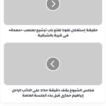
باب
ترشيح
لمنصب
«عمدة»
فى
حقيقة إستغلال نفوذ لفتح باب ترشيح لمنصب «عمدة»
قرية
فى قرية بالشرقية
بالشرقية
مجلس
الشيوخ
يقف
دقيقة
حداد
على
النائب
الراحل
إبراهيم
مجلس الشيوخ يقف دقيقة حداد على النائب الراحل
حجازى
إبراهيم حجازى قبل بدء الجلسة العامة
قبل
بدء
الجلسة