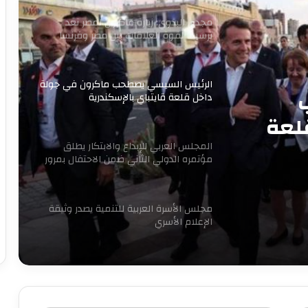
مجدى البدوي: زيارة ماكرون لمصر تعد
ترسيخا لقوة العلاقات بين مصر وفرنسا
الرئيس السيسي يصطحب ماكرون في جولة
داخل قلعة قايتباي بالإسكندرية
لعة
المجلس العربي للإبداع والابتكار يطلق
مؤتمره الدولي الثاني ضمن الاحتفال بمرور
16 عاما للتنمية المستدامة
مجلس الأسرة العربية للتنمية يصدر وثيقة
الإعلام الأسري
7 سبتمبر.. حفل توقيع ومناقشة كتاب
“قبل المأذون” للدكتورة آمال إبراهيم