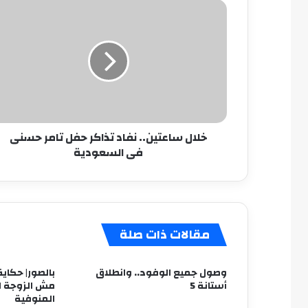
خلال
ساعتين..
نفاد
تذاكر
حفل
تامر
حسنى
فى
السعودية
خلال ساعتين.. نفاد تذاكر حفل تامر حسنى
فى السعودية
مقالات ذات صلة
وصول جميع الوفود.. وانطلاق
بالصور| حكاية
أستانة 5
مش الزوجة ال
المنوفية