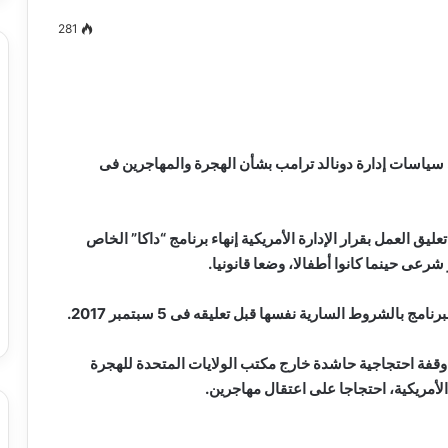
281
مصطفى
كامل
سيف
سياسات إدارة دونالد ترامب بشأن الهجرة والمهاجرين فى
الدين
….
يكتب
ق العمل بقرار الإدارة الأمريكية إنهاء برنامج “داكا” الخاص
ميلاد
شرعى حينما كانوا أطفالا، وضعا قانونيا.
جديد
 الدين …. يكتب
مصطفى كامل سيف الدين …. يكتب
را القرن 21
ميلاد جديد
بالشروط السارية نفسها قبل تعليقه فى 5 سبتمبر 2017.
وقفة احتجاجية حاشدة خارج مكتب الولايات المتحدة للهجرة
لأمريكية، احتجاجا على اعتقال مهاجرين.