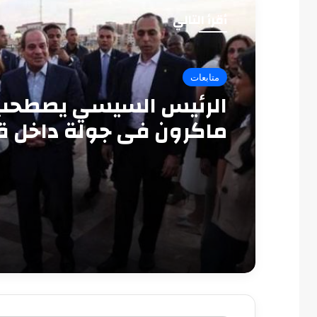
أقرأ التالي
متابعات
الرئيس السيسي يصطحب
ماكرون في جولة داخل ق
قايتباي بالإسكندرية