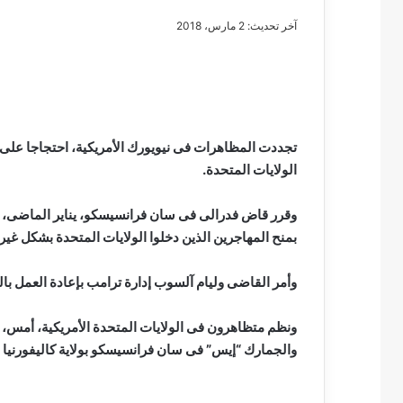
آخر تحديث: 2 مارس، 2018
مصطفى
كامل
سيف
تجددت المظاهرات فى نيويورك الأمريكية، احتجاجا على 
الدين
الولايات المتحدة.
….
يكتب
وقرر قاض فدرالى فى سان فرانسيسكو، يناير الماضى، تعلي
مايسه
بمنح المهاجرين الذين دخلوا الولايات المتحدة بشكل غير 
عطوه
مصطفى كامل سيف
كليوباترا
مايسه عطوه كليوبات
القرن
وأمر القاضى وليام آلسوب إدارة ترامب بإعادة العمل بالبرنامج 
21
ونظم متظاهرون فى الولايات المتحدة الأمريكية، أمس، 
والجمارك “إيس” فى سان فرانسيسكو بولاية كاليفورنيا ا