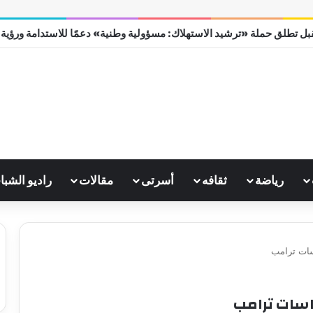
ل تطلق حملة «ترشيد الاستهلاك: مسؤولية وطنية» دعمًا للاستدامة ورؤية مصر
رياضة
ثقافه
أسرتى
مقالات
راديو الشبا
سات ترامب
اسات ترامب