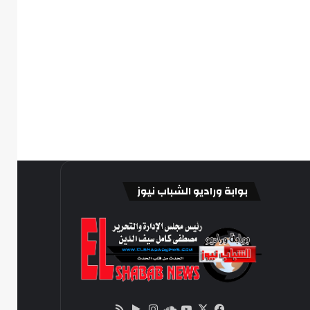
بوابة وراديو الشباب نيوز
‫X
فيسبوك
ساوند
‫YouTube
انستقرام
‏Google
ملخص