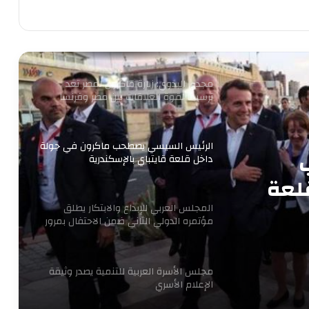
من التعليم تبدأ الثورة.. ومن الفيوم نُطلق
أول مدرسة لصناعة غذاء المستقبل
مجدى البدوي: زيارة ماكرون لمصر تعد
ترسيخا لقوة العلاقات بين مصر وفرنسا
الرئيس السيسي يصطحب ماكرون في جولة
داخل قلعة قايتباي بالإسكندرية
لعة
المجلس العربي للإبداع والابتكار يطلق
مؤتمره الدولي الثاني ضمن الاحتفال بمرور
16 عاما للتنمية المستدامة
مجلس الأسرة العربية للتنمية يصدر وثيقة
الإعلام الأسري