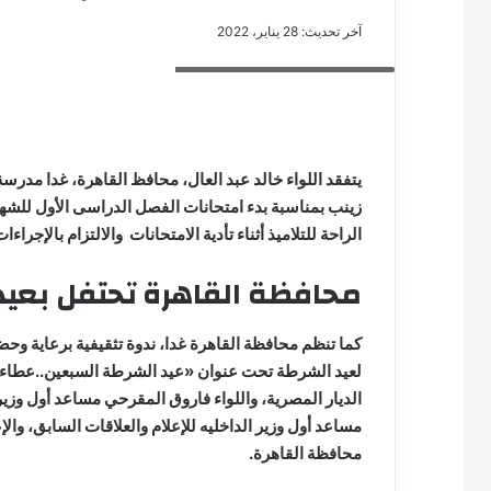
آخر تحديث: 28 يناير، 2022
استعدادات لجان الشهادة الإعدادية
مصطفى
كامل
سيف
يتفقد اللواء خالد عبد العال، محافظ القاهرة، غدا مدرسة
الدين
….
الراحة للتلاميذ أثناء تأدية الامتحانات والالتزام بالإجرا
يكتب
مايسه
محافظة القاهرة تحتفل بعي
عطوه
مصطفى كامل سيف
كليوباترا
مايسه عطوه كليوبات
القرن
21
لعيد الشرطة تحت عنوان «عيد الشرطة السبعين..عطاء ..
الديار المصرية، واللواء فاروق المقرحي مساعد أول وزير
مساعد أول وزير الداخليه للإعلام والعلاقات السابق، وا
محافظة القاهرة.