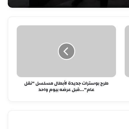
7 سبتمبر.. حفل توقيع ومناقشة كتاب
“قبل المأذون” للدكتورة آمال إبراهيم
طرح
بوسترات
نجاحات مستمره للمجموعه المصريه
جديدة
السويسريه
لأبطال
مسلسل
"نقل
ابو عقيل والحمزاوي يهنئان رافت السمان
عام"...قبل
بتوليه منصب وكيل تضامن الجيزه ويبحثان
عرضه
سبل التعاون بينهما
بيوم
طرح بوسترات جديدة لأبطال مسلسل "نقل
واحد
طاقة نور تعاون جديد بين بإيدي مصرية
عام"...قبل عرضه بيوم واحد
وعملوها ازاي
أهالي الطالبية يعلنون في مؤتمر حاشد
دعمهم لمرشحي «مستقبل وطن»
بانتخابات «الشيوخ»