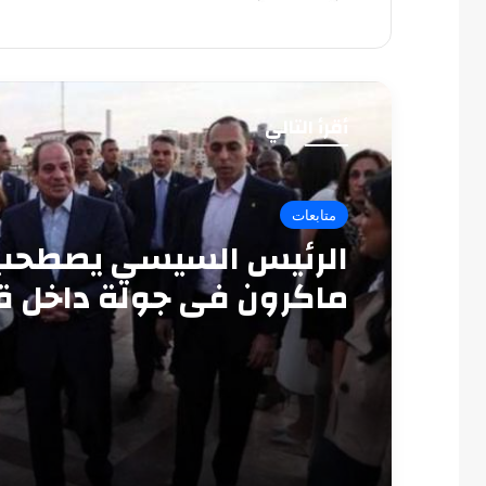
أقرأ التالي
متابعات
الرئيس السيسي يصطحب
ماكرون في جولة داخل ق
قايتباي بالإسكندرية