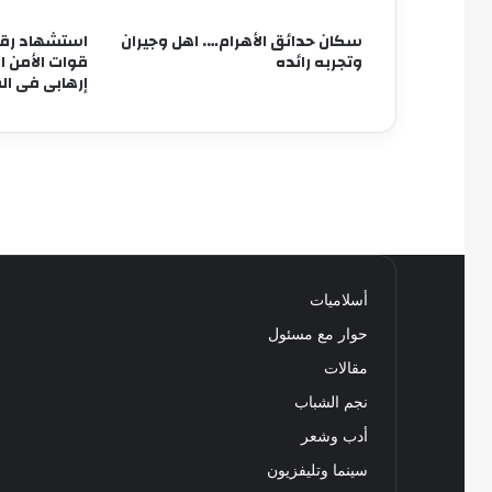
سكان حدائق الأهرام…. اهل وجيران
وتجربه رائده
قوات الأمن 
إرهابى فى ا
أسلاميات
حوار مع مسئول
مقالات
نجم الشباب
أدب وشعر
سينما وتليفزيون