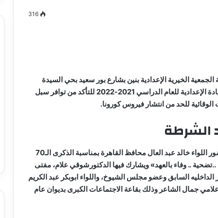
316
مصطفى
كامل
سيف
 الجمعية الخيرية الإعدادية بنين بشارع بور سعيد بحي السيدة
الدين
زينب بمناسبة بدء امتحانات الفصل الدراسى الأول للشهادة الإعدادية للعام الدراسي 2021-2022 للتأكد من توافر سبل
….
ءات الوقائية للحد من انتشار فيروس كورونا.
يكتب
ميلاد
د الشرطة
جديد
 الدين …. يكتب
مصطفى كامل سيف الدين …. يكتب
را القرن 21
ميلاد جديد
كما تنظم محافظة القاهرة غدا، ندوة تثقيفية برعاية وحضور اللواء خالد عبد العال محافظ القاهرة بمناسبة الذكرى الـ70
تضحية .. وفاء بالعهد» ويشارك فيها الدكتورشوقي علام، مفتى
 الداخليه السابق وعضو مجلس الشيوخ، واللواء ابوبكر عبد الكريم
لإعلامي جمال الشاعر وذلك بقاعة الاجتماعات الكبرى بديوان عام