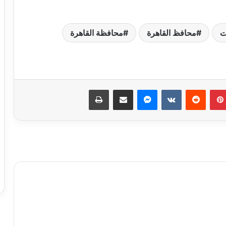
ت
محافظ القاهرة
محافظة القاهرة
نجاحات مستمره للمجموعه المصريه
السويسريه
بينتيريست
ماسنجر
مشاركة عبر البريد
طباعة
ابو عقيل والحمزاوي يهنئان رافت السمان
بتوليه منصب وكيل تضامن الجيزه ويبحثان
سبل التعاون بينهما
طاقة نور تعاون جديد بين بإيدي مصرية
وعملوها ازاي
أهالي الطالبية يعلنون في مؤتمر حاشد
دعمهم لمرشحي «مستقبل وطن»
بانتخابات «الشيوخ»