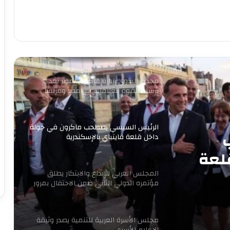
بانتخابات «الشيوخ»
من التعليم تبدأ الثورة.. ومن الفيوم نُطلق
أول مدرسة لصناعة غذاء المستقبل
مجدى البدوي: زيارة ماكرون لمصر تعد
ترسيخا لقوة العلاقات بين مصر وفرنسا
الرئيس السيسي يصطحب ماكرون في جولة
داخل قلعة قايتباي بالإسكندرية
لعة
المجلس العربي للإبداع والابتكار يطلق
مؤتمره الدولي الثاني ضمن الاحتفال بمرور
16 عاما للتنمية المستدامة
مجلس الأسرة العربية للتنمية يصدر وثيقة