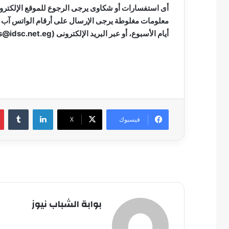
أيام الأسبوع، أو عبر البريد الإلكترونى (
s@idsc.net.eg
لينكدإن
فيسبوك
‫X
بوابة الشباب نيوز