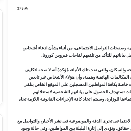
379
مصطفى
كامل
سيف
ونية وصفحات التواصل الاجتماعى، من أنباء بشأن ادعاء أشخاص
الدين
 بياناتهم للتأكد من تلقيهم لقاحات فيروس كورونا.
….
يكتب
والسكان، والتى نفت تلك الأنباء، مُؤكدةً أنه لا صحة لتكليف
ميلاد
المكالمات الهاتفية وهمية، وأن هؤلاء الأشخاص غير تابعين
جديد
 الدين …. يكتب
مصطفى كامل سيف الدين …. يكتب
انات خاصة بكافة المواطنين المسجلين على الموقع الخاص بتلقى
را القرن 21
ميلاد جديد
لمات تستهدف الحصول على بياناتهم الشخصية لاستغلالهم
ماءها للوزارة، وسيتم اتخاذ كافة الإجراءات القانونية اللازمة تجاه
الاجتماعى تحرى الدقة والموضوعية ‏فى نشر الأخبار، والتواصل مع
 حقائق، وتؤدى إلى إثارة البلبلة بين المواطنين، وفى حالة وجود