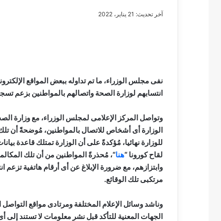
آخر تحديث: 21 يناير، 2022
مصطفى
كامل
سيف
نفى مجلس الوزراء، ما تم تداوله ببعض المواقع الإلكتر
الدين
انتسابهم لوزارة الصحة واتصالهم بالمواطنين بزعم تسجيل
….
يكتب
وتواصل المركز الإعلامى لمجلس الوزراء، مع وزارة الصحة 
مايسه
الوزارة أى أشخاص للاتصال بالمواطنين، مُوضحةً أن تلك 
عطوه
مصطفى كامل سيف
كليوباترا
للوزارة نهائيا، مُؤكدةً على أن الوزارة تمتلك قاعدة بي
مايسه عطوه كليوبات
القرن
لقاح كورونا “
هنا
“، مُحذرةً المواطنين من أن تلك المكا
21
وابتزازهم، مع ضرورة الإبلاغ عن أى أرقام هاتفية تزعم انت
مرتكبى تلك الوقائع.
وناشد وسائل الإعلام المختلفة ومرتادى مواقع التواصل 
الجهات المعنية للتأكد قبل نشر ‏معلومات لا تستند إلى أى