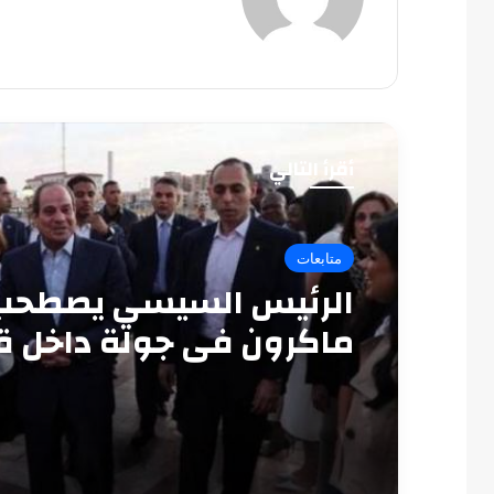
أقرأ التالي
متابعات
الرئيس السيسي يصطحب
ماكرون في جولة داخل ق
قايتباي بالإسكندرية