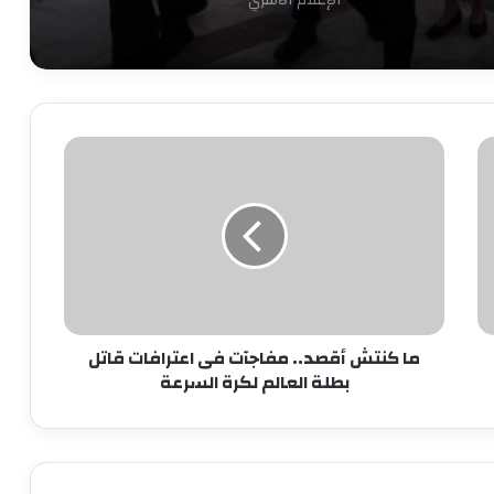
الإعلام الأسري
7 سبتمبر.. حفل توقيع ومناقشة كتاب
“قبل المأذون” للدكتورة آمال إبراهيم
ما
كنتش
نجاحات مستمره للمجموعه المصريه
أقصد..
السويسريه
مفاجآت
فى
اعترافات
ابو عقيل والحمزاوي يهنئان رافت السمان
قاتل
بتوليه منصب وكيل تضامن الجيزه ويبحثان
بطلة
سبل التعاون بينهما
العالم
ما كنتش أقصد.. مفاجآت فى اعترافات قاتل
لكرة
طاقة نور تعاون جديد بين بإيدي مصرية
بطلة العالم لكرة السرعة
السرعة
وعملوها ازاي
أهالي الطالبية يعلنون في مؤتمر حاشد