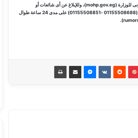
أى استفسارات أو شكاوى يرجى الرجوع للموقع الإلكترونى للوزارة (mohp.gov.eg)، وللإبلاغ عن أى شائعات أو
معلومات مغلوطة يرجى الإرسال على أرقام الواتس آب (01155508688 -01155508851) على مدى 24 ساعة طوال
).
rumor
نجاحات مستمره للمجموعه المصريه
السويسريه
بينتيريست
ماسنجر
مشاركة عبر البريد
طباعة
ابو عقيل والحمزاوي يهنئان رافت السمان
بتوليه منصب وكيل تضامن الجيزه ويبحثان
سبل التعاون بينهما
طاقة نور تعاون جديد بين بإيدي مصرية
وعملوها ازاي
أهالي الطالبية يعلنون في مؤتمر حاشد
دعمهم لمرشحي «مستقبل وطن»