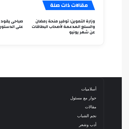
مقالات ذات صلة
وزارة التموين: توفير منحة رمضان
صباحى يقود «ت
والسلع المدعمة لأصحاب البطاقات
على الدستور
عن شهر يونيو
أسلاميات
حوار مع مسئول
مقالات
نجم الشباب
أدب وشعر