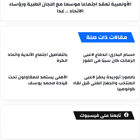
الأولمبية تعقد اجتماعا موسعا مع اللجان الطبية ورؤساء
..
الاتحاد .. غدا
غدا
مقالات ذات صلة
حسام البدرى: اندفاع لاعبى
بالتفاصيل اجتماع الأندية واتحاد
الزمالك كان سببًا فى الفوز
الكرة
بالصور| أبوريدة يحفز لاعبى
الأهلى يستعد للمقاولون تحت
المنتخب والجهاز الفنى قبل لقاء
قيادة محمد يوسف
كولومبيا
تابعنا على فيسبوك