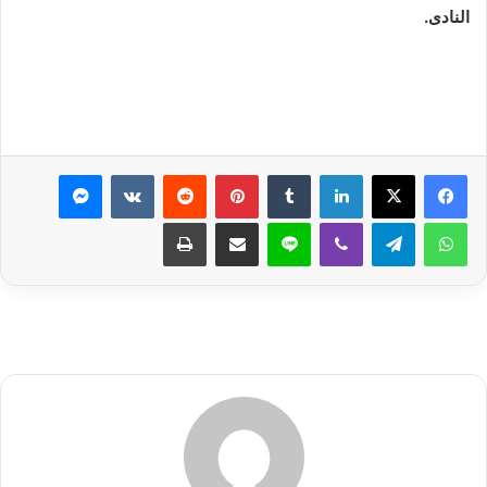
النادى.
لينكدإن
بينتيريست
ماسنجر
واتساب
تيلقرام
ڤايبر
لاين
مشاركة عبر البريد
طباعة