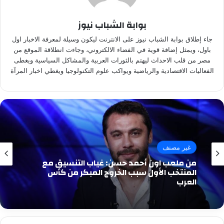
بوابة الشباب نيوز
جاء إطلاق بوابة الشباب نيوز على الانترنت ليكون وسيلة لمعرفة الاخبار اول
باول، ويمثل إضافة قوية في الفضاء الالكتروني، وجاءت انطلاقة الموقع من
مصر من قلب الاحداث ليهتم بالثورات العربية والمشاكل السياسية ويغطى
الفعاليات الاقتصادية والرياضية ويواكب علوم التكنولوجيا ويغطي اخبار المرآة
غير مصنف
من ملعب اون أحمد حسن: غياب التنسيق مع
المنتخب الأول سبب الخروج المبكر من كأس
العرب