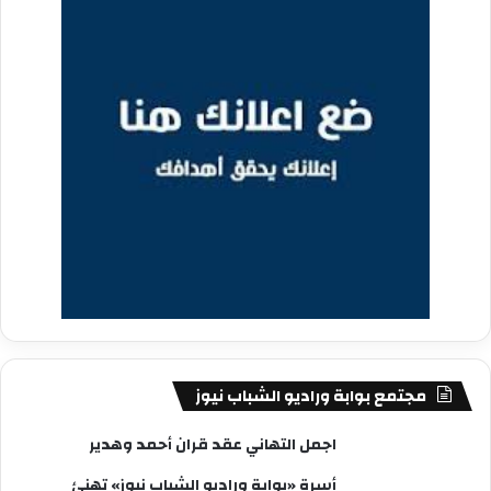
مجتمع بوابة وراديو الشباب نيوز
اجمل التهاني عقد قران أحمد وهدير
أسرة «بوابة وراديو الشباب نيوز» تهنئ