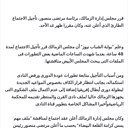
قرر مجلس إدارة الزمالك، برئاسة مرتضى منصور، تأجيل الاجتماع
الطارئ الذى أعلن عنه، وكان مقررا ظهر غد الأحد.
وعلم “بوابة الشباب نيوز” أن مجلس الزمالك قرر تأجيل الاجتماع لمدة
48 ساعة، بعدما شهدت الساعات الماضية بعض التطورات فى
الملفات التى يبحث المجلس الأبيض مناقشتها.
ومن أسباب التأجيل متابعة تطورات عودة الدورى ورفض النادى
استكماله، بجانب انتظار قرار الكاف بخصوص المواعيد الجديدة
لبطولة دورى أبطال إفريقيا إضافة إلى عدم اكتمال ملف الشكوى التى
يجهزها الزمالك حاليا لملف نادى القرن والمنتظر تقديمه للمحكمة
الرياضيةوأخيرا المشاكل الخاصة بتطوير قناة النادى.
وكان مجلس إدارة الزمالك أعلن عقد اجتماع لمناقشة “ملف مهم
يمس كرامة القلعة البيضاء” بحسب ما أعلن مرتضى منصور رئيس