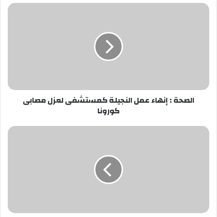
الصحة
:
إنهاء
عمل
النجيلة
كمستشفى
لعزل
مصابى
كورونا
الصحة : إنهاء عمل النجيلة كمستشفى لعزل مصابى
كورونا
الأولمبية
تعقد
اجتماعا
موسعا
مع
اللجان
الطبية
ورؤساء
الاتحاد