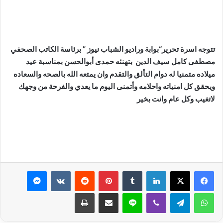
تتوجه اسرة تحرير“بوابة وراديو الشباب نيوز ” برئاسة الكاتب الصحفي
مصطفى كامل سيف الدين بتهنئه حمدى أبوالحسن بمناسبة عيد
ميلاده متمنيا له دوام التألق والتقدم وان يمتعه الله بالصحه والسعاده
ويحقق كل امنياته واحلامه وأتمنى اليوم ما يعدي والفرحة من وجهك
لاتغيب وكل عام وانت بخير
لينكدإن
بينتيريست
ماسنجر
واتساب
تيلقرام
ڤايبر
لاين
مشاركة عبر البريد
طباعة