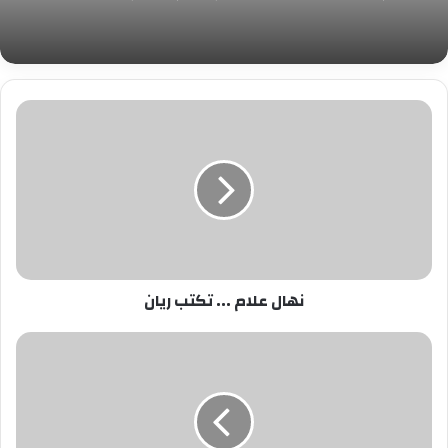
نهال
علام
...
تكتب
ريان
نهال علام ... تكتب ريان
د.إيناس
عبدالدايم
توجه
الشكر
للرئيس
السيسى