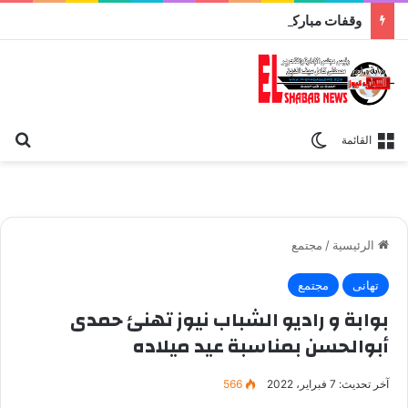
وقفات مباركة مع سورة الحج.. الجامع الأزهر يعقد اليوم ملتقى القضايا المعاصرة اليوم
بح
الوضع المظلم
القائمة
الرئيسية
/
مجتمع
تهانى
مجتمع
بوابة و راديو الشباب نيوز تهنئ حمدى
أبوالحسن بمناسبة عيد ميلاده
آخر تحديث: 7 فبراير، 2022
566