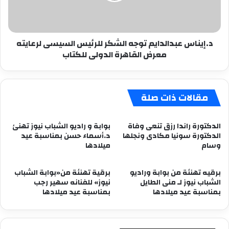
لرعايته
معرض
القاهرة
د.إيناس عبدالدايم توجه الشكر للرئيس السيسى لرعايته
الدولى
معرض القاهرة الدولى للكتاب
للكتاب
مقالات ذات صلة
الدكتورة راندا رزق تنعى وفاة
بوابة و راديو الشباب نيوز تهنئ
الدكتورة سونيا مكادى ونجلها
د.أسماء حسن بمناسبة عيد
وسام
ميلادها
برقيه تهنئة من بوابة وراديو
برقية تهنئة من«بوابة الشباب
الشباب نيوز لـ منى الطايل
نيوز» للفنانه سهير رجب
بمناسبة عيد ميلادها
بمناسبة عيد ميلادها