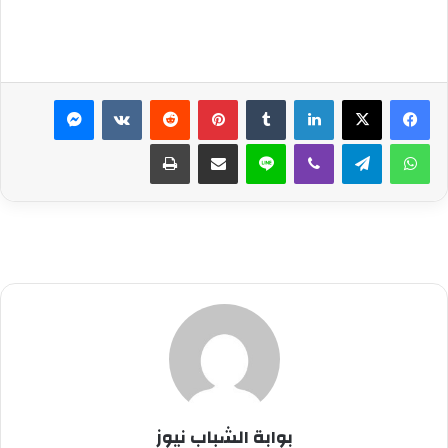
لينكدإن
بينتيريست
ماسنجر
واتساب
تيلقرام
ڤايبر
لاين
مشاركة عبر البريد
طباعة
بوابة الشباب نيوز