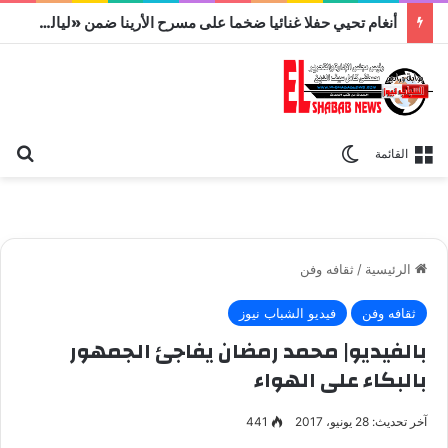
أنغام تحيي حفلا غنائيا ضخما على مسرح الأرينا ضمن «ليالي مصر»
بح
الوضع المظلم
القائمة
الرئيسية
/
ثقافه وفن
ثقافه وفن
فيديو الشباب نيوز
بالفيديو| محمد رمضان يفاجئ الجمهور
بالبكاء على الهواء
آخر تحديث: 28 يونيو، 2017
441
الفنان محمد رمضان