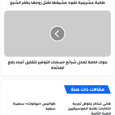
طالبة عشرينية تقود عشيقها لقتل زوجها بكفر الشيخ
بنوك
خاصة
تعدل
شرائح
حسابات
التوفير
لتقليل
أعباء
رفع
بنوك خاصة تعدل شرائح حسابات التوفير لتقليل أعباء رفع
الفائدة
الفائدة
مقالات ذات صلة
هانى شاكر يخوض تجربة
كواليس «نيولوك» سميرة
انتخابات نقابة الموسيقيين
سعيد
للمرة الثانية