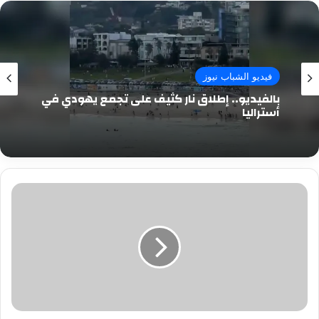
فيديو الشباب نيوز
بالفيديو.. إطلاق نار كثيف على تجمع يهودي في
أستراليا
طالبة
عشرينية
تقود
عشيقها
لقتل
زوجها
بكفر
الشيخ