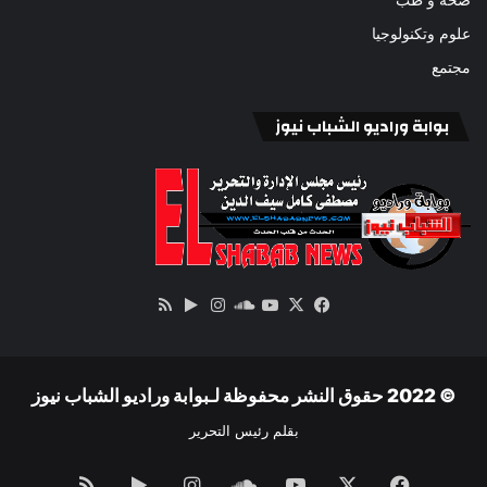
علوم وتكنولوجيا
مجتمع
بوابة وراديو الشباب نيوز
‫X
فيسبوك
ساوند
‫YouTube
انستقرام
‏Google
ملخص
كلاود
Play
الموقع
RSS
© 2022 حقوق النشر محفوظة لـبوابة وراديو الشباب نيوز
بقلم رئيس التحرير
فيسبوك
‫X
‫YouTube
ساوند
انستقرام
‏Google
ملخص