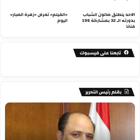
الاحد ينطلق صالون الشباب
«الفيلم» تعرض «زهرة الصبار»
بدورته الـ 32 بمشاركة 196
اليوم
فنانا
تابعنا على فيسبوك
بقلم رئيس التحرير
مصطفى
مص
كامل
كام
سيف
سي
الدين
الد
….
….
يكتب
يكت