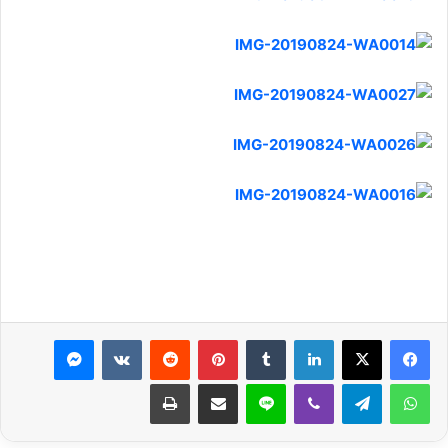
لينكدإن
بينتيريست
ماسنجر
واتساب
تيلقرام
ڤايبر
لاين
مشاركة عبر البريد
طباعة