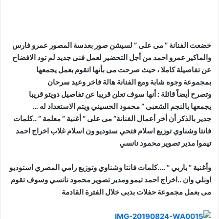
خضعت الفنانة ” مى على ” لسيشن صور بعدسة المصور عمرو فارس
والماكير عمرو احمد من أجل التحضير لعمل فنى جديد لم تود الافضاح
عن تفاصيلة كاملا ، حيث صرحت مى بأنها اتقوم بعمل يجمعها
بمجموعة وجوه شابة ومع الفنانة هالة فاخر وعيد سرحان
وتصرح أيضاً قائلة : أنها سوف تعلن قريبا عن تفاصيل دويتو قريبا
يجمعها بالنجم الشعبى ” محمود الحسيني ويتم الاستعداد له …
جدير بالذكر أن أخر أعمال الفنانة” مى على ” أغنية ” معلمة ” ..كلمات
فانتا وشناوي توزيع اسلام فتحي ستوديو ون اسلام غلاب اخراج احمد
تيموا مدير تصوير محمود نانسي
وأغنية ” باربي ” ….كلمات فانتا وشناوي وتوزيع رامي المصري استوديو
اونلي وان ..اخراج احمد تيمو ومدير تصوير محمود نانسي وسوف تقوم
مى بعمل مجموعة حفلات بدبى خلال الفترة القادمة