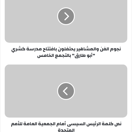
والمشاهير
يحتفلون
بافتتاح
مدرسة
كشري
"أبو
طارق"
نجوم الفن والمشاهير يحتفلون بافتتاح مدرسة كشري
بالتجمع
"أبو طارق" بالتجمع الخامس
الخامس
نص
كلمة
الرئيس
السيسى
أمام
الجمعية
العامة
للأمم
المتحدة
نص كلمة الرئيس السيسى أمام الجمعية العامة للأمم
المتحدة