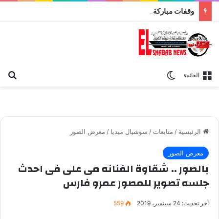
وقفات مباركة مع سورة الحج.. الجامع الأزهر يعقد اليوم ملتقى القضايا المعاصرة اليوم
بح
الوضع المظلم
القائمة
الرئيسية
/
متابعات
/
سوشيال ميديا
/
معرض الصور
معرض الصور
بالصور .. شقاوة الفنانه مى على فى احدث
جلسه تصوير للمصور عمرو فارس
آخر تحديث: 24 سبتمبر، 2019
559