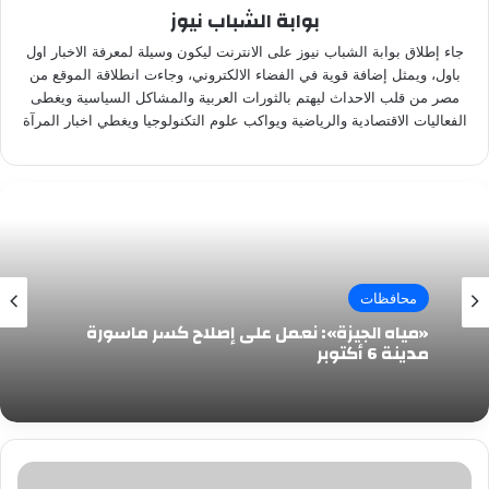
بوابة الشباب نيوز
جاء إطلاق بوابة الشباب نيوز على الانترنت ليكون وسيلة لمعرفة الاخبار اول
باول، ويمثل إضافة قوية في الفضاء الالكتروني، وجاءت انطلاقة الموقع من
مصر من قلب الاحداث ليهتم بالثورات العربية والمشاكل السياسية ويغطى
الفعاليات الاقتصادية والرياضية ويواكب علوم التكنولوجيا ويغطي اخبار المرآة
محافظات
«مياه الجيزة»: نعمل على إصلاح كسر ماسورة
مدينة 6 أكتوبر
بياع