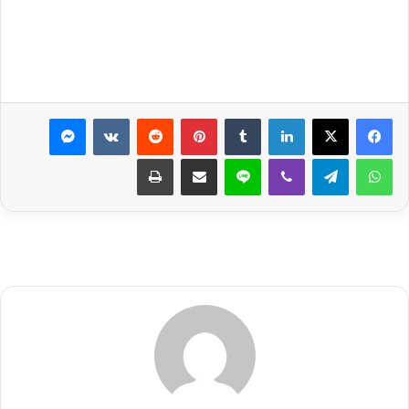
لينكدإن
بينتيريست
ماسنجر
واتساب
تيلقرام
ڤايبر
لاين
مشاركة عبر البريد
طباعة