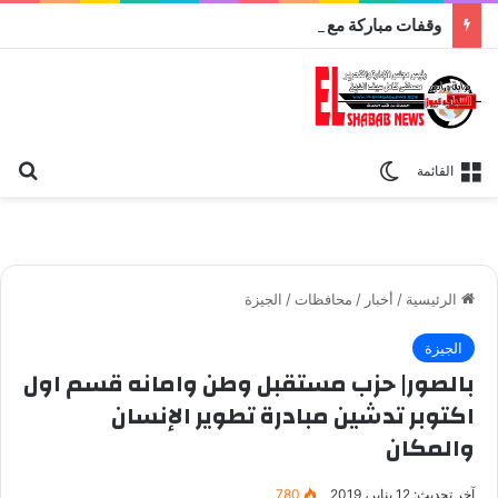
وقفات مباركة مع سورة الحج.. الجامع الأزهر يعقد اليوم ملتقى القضايا المعاصرة اليوم
بح
الوضع المظلم
القائمة
الرئيسية
/
أخبار
/
محافظات
/
الجيزة
الجيزة
بالصور| حزب مستقبل وطن وامانه قسم اول
اكتوبر تدشين مبادرة تطوير الإنسان
والمكان
آخر تحديث: 12 يناير، 2019
780