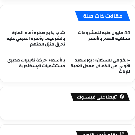
العارية
مقالات ذات صلة
44 مليون جنيه للمشروعات
شاب يذبح صهره أمام المارة
متناهية الصغر بالأقصر
بالشرقية.. وأسرة المجني عليه
تحرق منزل المتهم
«القومى للسكان»: بورسعيد
بالأسماء| حركة تغييرات مديرى
الأولى فى انخفاض معدل الأمية
مستشفيات الإسكندرية
للإناث
تابعنا على فيسبوك
بقلم رئيس التحرير