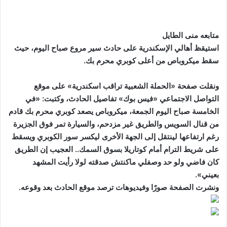
متابعه منى الطايل
استيقظ أهالي الإسكندرية على حادث سير مروع صباح اليوم، حيث
سقط ميكروباص من أعلى كوبري محرم بك.
ونقلت صفحة «الحملة الشعبية تراقب اسكندرية» على موقع
التواصل الاجتماعي «فيس بوك» تفاصيل الحادث، وكتبت: «في
الخامسة صباح اليوم الجمعة، ميكروباص يصعد كوبري محرم بك قادم
من قنال السويس والطريق غير مزدحم، والسيارة تمر فوق الجزيرة
رغم ارتفاعها لينتقل إلى الجهة الأخرى ليكسر سور الكوبري ويسقط
على شريط الترام أمام كوتاريلا بسوق السمك.. العجيب إن الطريق
كان فاضي ولو حد وصفلي ماكنتش صدقته لولا رأيت المشهد
بعيني».
ونشرت الصفحة صورًا وفيديوهات ترصد موقع الحادث بعد وقوعه.