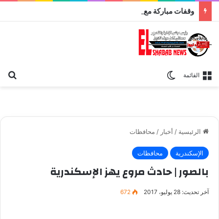
وقفات مباركة مع سورة الحج.. الجامع الأزهر يعقد اليوم ملتقى القضايا المعاصرة اليوم
بح
الوضع المظلم
القائمة
الرئيسية
/
أخبار
/
محافظات
الإسكندرية
محافظات
بالصور | حادث مروع يهز الإسكندرية
آخر تحديث: 28 يوليو، 2017
672