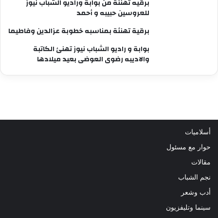
برقيه تهنئة من بوابة وراديو الشباب نيوز
للعروسين حبيبه و أحمد
برقية تهنئة بمناسبه خطوبة عزالدين وفاطيما
بوابة و راديو الشباب نيوز تهنئ الكاتبة
والاديبه رضوى العوضى بعيد ميلادها
أسلاميات
حوار مع مسئول
مقالات
نجم الشباب
أدب وشعر
سينما وتليفزيون