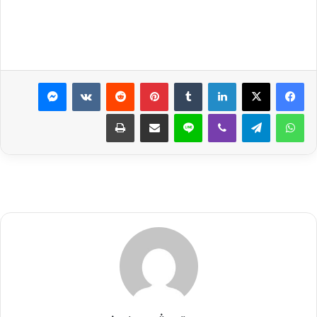
لينكدإن
بينتيريست
ماسنجر
واتساب
تيلقرام
ڤايبر
لاين
مشاركة عبر البريد
طباعة