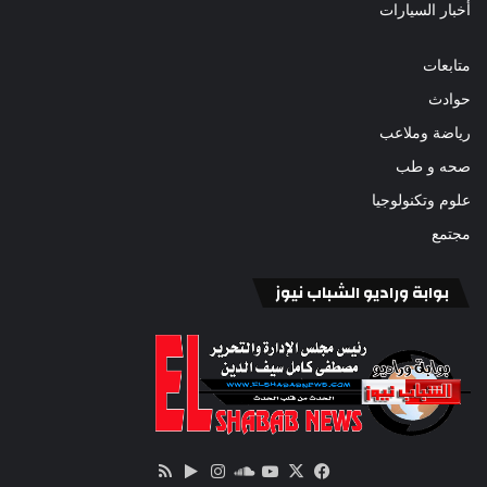
أخبار السيارات
متابعات
حوادث
رياضة وملاعب
صحه و طب
علوم وتكنولوجيا
مجتمع
بوابة وراديو الشباب نيوز
‫X
فيسبوك
ساوند
‫YouTube
انستقرام
‏Google
ملخص