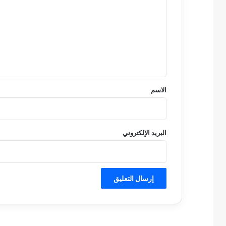
ت
ع
ل
ي
ق
*
الاسم
البريد الإلكتروني