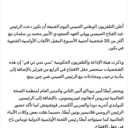
أعلن التلفزيون الوطني الصيني اليوم الجمعة أن بكين دعت الرئيس
عبد الفتاح السيسي وولي العهد السعودي الأمير محمد بن سلمان مع
أكثر من 20 شخصية أجنبية الأسبوع المقبل الألعاب الأولمبية الشتوية
في بكين.
وذكرت هيئة الإذاعة والتلفزيون الحكومية “سي سي تي في” إن هذه
الشخصيات ستحضر حفل الافتتاح في الرابع من فبراير بالإضافة إلى
مأدبة ترحيب ومحادثات مع الرئيس الصيني شي جين بينج.
ويحضر أيضًا أمير موناكو ألبير الثاني والمدير العام لمنظمة الصحة
العالمية تيدروس أدهانوم غيبرييسوس، بالإضافة إلى الرئيسين
البولندي أندريه دودا والصربي ألكسندر فوتشيتش كما تأكد حضور
الرئيس الروسي فلاديمير بوتين أيضًا، حسبما نقلت بعض وكلات الأنباء
العالمية كما سيتواجد أيضًا رئيس اللجنة الأولمبية الدولية توماس باخ
في حفل الافتتاح.