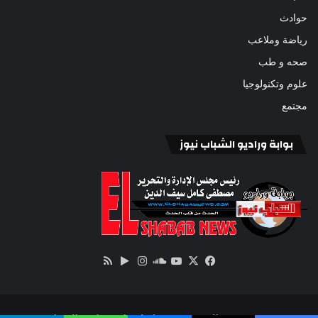
حوادث
رياضة وملاعب
صحه و طب
علوم وتكنولوجيا
مجتمع
بوابة وراديو الشباب نيوز
‫X
فيسبوك
ساوند
‫YouTube
انستقرام
‏Google
ملخص
كلاود
Play
الموقع
RSS