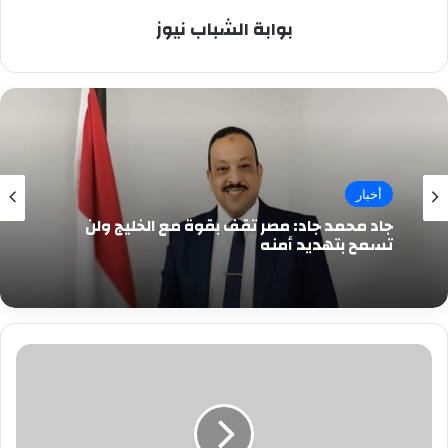
بوابة الشباب نيوز
أخبار
جاد محمد جاد: مصر تقف بقوة مع الخليج ولن
تسمح بتهديد أمنه
عرض
سمعى
بصرى
حى
يروى