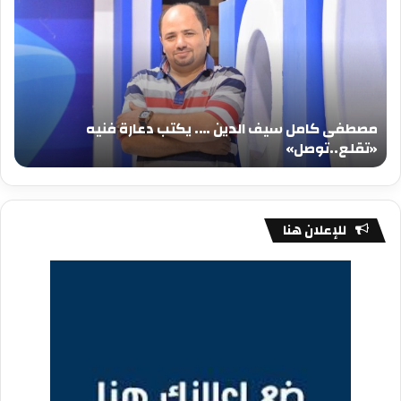
سيف
سي
الدين
الد
….
….
يكتب
يكت
دعارة
عيد
فنيه
المي
مصطفى كامل سيف الدين …. يكتب دعارة فنيه
«تقلع..توصل»
الم
«تقلع..توصل»
م
للإعلان هنا