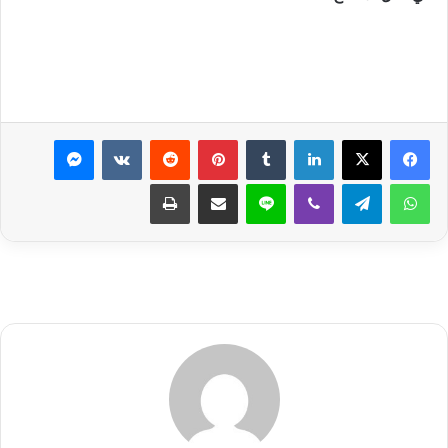
لينكدإن
بينتيريست
ماسنجر
واتساب
تيلقرام
ڤايبر
لاين
مشاركة عبر البريد
طباعة