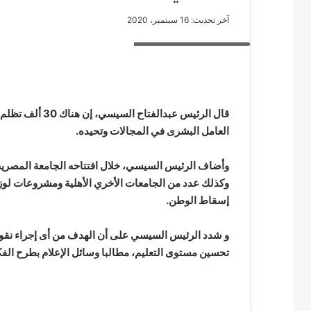
آخر تحديث: 16 سبتمبر، 2020
الرئيس عبدالفتاح السيسي
مصطفى
كامل
سيف
قال الرئيس عبدال
الدين
العامل البشرى في المجالات وتحيده.
….
يكتب
وأضاف الرئيس السيسي، خلال افتتاحه الجامعة المصرية الي
مايسه
وكذلك عدد من الجامعات الأخري الأهلية ومشروعات لوزارت
عطوه
مصطفى كامل سيف
كليوباترا
إسقاط الوطن.
مايسه عطوه كليوبات
القرن
21
و شدد الرئيس السيسي على أن الهدف من أى إجراء نقوم
تحسين مستوى التعليم، مطالبا وسائل الإعلام بطرح ال