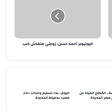
أحمد
بدء الصمت الانتخابي لجولة إعادة المرحلة
حسن:
الثانية من انتخابات مجلس النواب 2025
زوجتى
ملهاش
ذنب
الحكومة تبحث وضع حلول جذرية
للمشكلات المالية لـ”ماسبيرو” والصحف
القومية
اليوتيوبر أحمد حسن: زوجتى ملهاش ذنب
وزير البترول يبحث تعزيز التعاون في مجالات
الطاقة والبترول والبتروكيماويات مع نظيره
البحريني
مصطفى مدبولي يستعرض مقترحات تطوير
المنطقة المحيطة بالقلعة ومنطقة الزبالين
بالقاهرة
1 ساعة.. انقطاع المياه عن
اليوم.. بدء تسليم وحدات «دار
بيان القائمة الوطنية من أجل مصر: نتمسك
مصر» بدمياط الجديدة
بالعمل المشترك من أجل مصلحة البلد