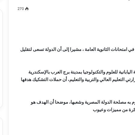
270
مصطفى
كامل
سيف
فتاح السيسي، إن هناك 30 ألف تظلم في امتحانات الثانوية العامة ، مشيرا إلى أن الدولة تسعى لتقليل
الدين
….
يكتب
ابانية للعلوم والتكنولوجيا بمدينة برج العرب بالإسكندرية
ميلاد
ي التعليم العالي والتربية والتعليم، أن حملات التشكيك هدفها
جديد
 الدين …. يكتب
مصطفى كامل سيف الدين …. يكتب
را القرن 21
ميلاد جديد
 به مصلحة الدولة المصرية وشعبها، موضحا أن الهدف هو
فكرة من مميزات وعيوب