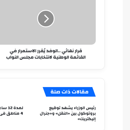
نهائي
..الوفد
يُقرر
الاستمرار
في
القائمة
الوطنية
لانتخابات
قرار نهائي ..الوفد يُقرر الاستمرار في
مجلس
القائمة الوطنية لانتخابات مجلس النواب
النواب
مقالات ذات صلة
رئيس الوزراء يشهد توقيع
لمدة 2
بروتوكول بين «النقل» و«جنرال
4 مناطق فى مصر الجديدة
إليكتريك»