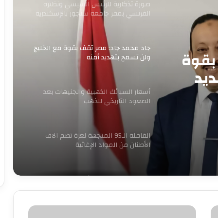
صورة تذكارية للرئيس السيسي ونظيره
الفرنسي بمقر جامعة سنجور بالإسكندرية
جاد محمد جاد: مصر تقف بقوة مع الخليج
بقوة
ولن تسمح بتهديد أمنه
ديد
أسعار السبائك الذهبية والجنيهات بعد
الصعود التاريخي للذهب
القافلة الـ95 المتجهة لغزة تضم آلاف
الأطنان من المواد الإغاثية
الكهرباء تنفي زيادة الأسعار وتغيير
العدادات: كل ما يُتداول غير صحيح
اليوتيوبر