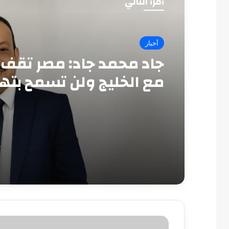
أقرأ التالي
أخبار
جاد محمد جاد: مصر تقف 
مع الخليج ولن تسمح بته
أمنه
قرار