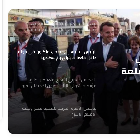
أول مدرسة لصناعة غذاء المستقبل
مجدى البدوي: زيارة ماكرون لمصر تعد
ترسيخا لقوة العلاقات بين مصر وفرنسا
الرئيس السيسي يصطحب ماكرون في جولة
داخل قلعة قايتباي بالإسكندرية
لعة
المجلس العربي للإبداع والابتكار يطلق
مؤتمره الدولي الثاني ضمن الاحتفال بمرور
16 عاما للتنمية المستدامة
مجلس الأسرة العربية للتنمية يصدر وثيقة
الإعلام الأسري
7 سبتمبر.. حفل توقيع ومناقشة كتاب