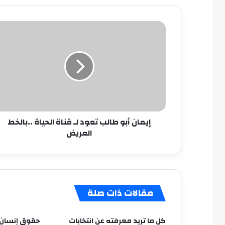
إيمان
أبو
طالب
تعود
لـ
قناة
الحياة
..بالخط
العريض
إيمان أبو طالب تعود لـ قناة الحياة ..بالخط
العريض
مقالات ذات صلة
كل ما تريد معرفته عن انتخابات
حقوق إنسان ا