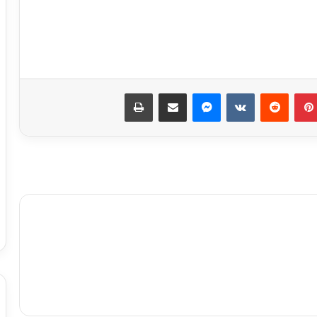
نجاحات مستمره للمجموعه المصريه
السويسريه
بينتيريست
ماسنجر
مشاركة عبر البريد
طباعة
ابو عقيل والحمزاوي يهنئان رافت السمان
بتوليه منصب وكيل تضامن الجيزه ويبحثان
سبل التعاون بينهما
طاقة نور تعاون جديد بين بإيدي مصرية
وعملوها ازاي
أهالي الطالبية يعلنون في مؤتمر حاشد
دعمهم لمرشحي «مستقبل وطن»
بانتخابات «الشيوخ»
من التعليم تبدأ الثورة.. ومن الفيوم نُطلق