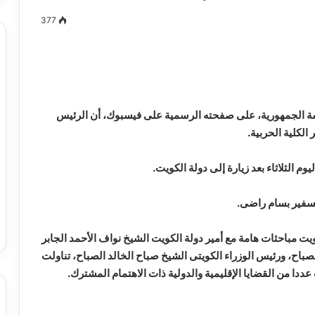
377
مصطفى
كامل
سيف
ة الجمهورية، على صفحته الرسمية على فيسبوك، أن الرئيس
الدين
الكلية الحربية.
….
يكتب
 الثلاثاء بعد زيارة إلى دولة الكويت.
ميلاد
جديد
 الدين …. يكتب
مصطفى كامل سيف الدين …. يكتب
سفير بسام راضى.
را القرن 21
ميلاد جديد
يت مباحثات هامة مع أمير دولة الكويت الشيخ نواف الأحمد الجابر
صباح، ورئيس الوزراء الكويتى الشيخ صباح الخالد الصباح، تناولت
عددا من القضايا الإقليمية والدولية ذات الاهتمام المشترك.