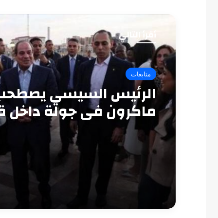
أقرأ التالي
متابعات
الرئيس السيسي يصطحب
ماكرون في جولة داخل ق
قايتباي بالإسكندرية