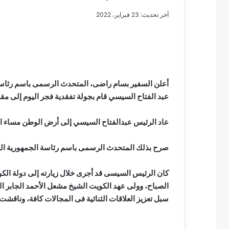
آخر تحديث: 23 فبراير، 2022
مصطفى
كامل
سيف
أعلن السفير بسام راضى، المتحدث الرسمى باسم رئاس
الدين
عبد الفتاح السيسي قام بجولة تفقدية فجر اليوم إلى مقر 
….
يكتب
عاد الرئيس عبدالفتاح السيسي إلى أرض الوطن مساء اليوم
مايسه
عطوه
مصطفى كامل سيف
كليوباترا
صرح بذلك المتحدث الرسمى باسم رئاسة الجمهورية ال
مايسه عطوه كليوبات
القرن
21
كان الرئيس السيسى قد أجرى خلال زيارته إلى دولة الكو
الصباح، وولى عهد الكويت الشيخ مشعل الأحمد الجابر ال
سبل تعزيز العلاقات الثنائية فى المجالات كافة، وناقشت 