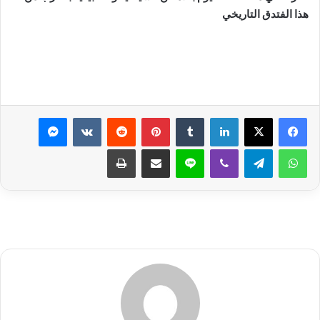
هذا الفتدق التاريخي
لينكدإن
بينتيريست
ماسنجر
واتساب
تيلقرام
ڤايبر
لاين
مشاركة عبر البريد
طباعة