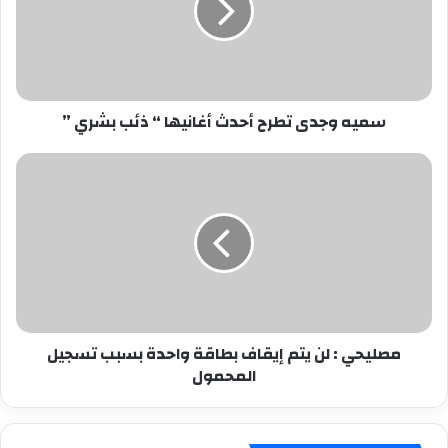
أغانيها
“
ذئب
بشري
”
سميه وجدى تطرح أحدث أغانيها “ ذئب بشري ”
مصليحي
:
لن
يتم
إيقاف
بطاقة
واحدة
بسبب
تسجيل
مصليحي : لن يتم إيقاف بطاقة واحدة بسبب تسجيل
المحمول
المحمول