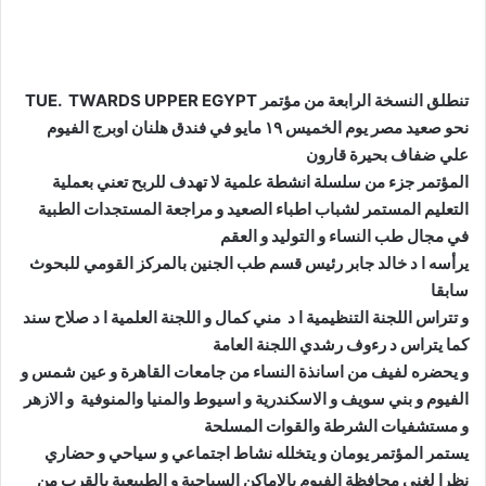
تنطلق النسخة الرابعة من مؤتمر TUE. TWARDS UPPER EGYPT
نحو صعيد مصر يوم الخميس ١٩ مايو في فندق هلنان اوبرج الفيوم
علي ضفاف بحيرة قارون
المؤتمر جزء من سلسلة انشطة علمية لا تهدف للربح تعني بعملية
التعليم المستمر لشباب اطباء الصعيد و مراجعة المستجدات الطبية
في مجال طب النساء و التوليد و العقم
يرأسه ا د خالد جابر رئيس قسم طب الجنين بالمركز القومي للبحوث
سابقا
و تتراس اللجنة التنظيمية ا د مني كمال و اللجنة العلمية ا د صلاح سند
كما يتراس د رءوف رشدي اللجنة العامة
و يحضره لفيف من اسانذة النساء من جامعات القاهرة و عين شمس و
الفيوم و بني سويف و الاسكندرية و اسيوط والمنيا والمنوفية و الازهر
و مستشفيات الشرطة والقوات المسلحة
يستمر المؤتمر يومان و يتخلله نشاط اجتماعي و سياحي و حضاري
نظرا لغني محافظة الفيوم بالاماكن السياحية و الطبيعية بالقرب من