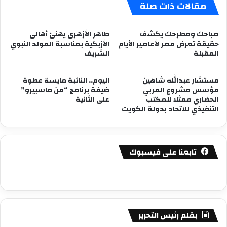
مقالات ذات صلة
صباحك ومطرحك يكشف
طاهر الأزهرى يهنئ أهالى
حقيقة تعرض مصر لأعاصير الأيام
الأزبكية بمناسبة المولد النبوي
المقبلة
الشريف
مستشار عبدالله شاهين
اليوم.. النائبة مايسة عطوة
مؤسس مشروع المربي
ضيفة برنامج “من ماسبيرو”
الحضاري ممثلا للمكتب
على الثانية
التنفيذي للاتحاد بدولة الكويت
تابعنا على فيسبوك
بقلم رئيس التحرير