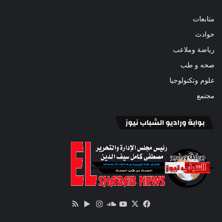
متابعات
حوادث
رياضة وملاعب
صحه و طب
علوم وتكنولوجيا
مجتمع
بوابة وراديو الشباب نيوز
‫X
فيسبوك
ساوند
‫YouTube
انستقرام
‏Google
ملخص
كلاود
Play
الموقع