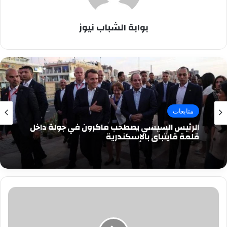
بوابة الشباب نيوز
متابعات
الرئيس السيسي يصطحب ماكرون في جولة داخل
قلعة قايتباي بالإسكندرية
سميه
وجدى
تطرح
أحدث