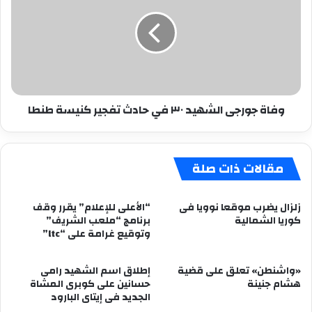
الشهيد
٣٠
في
حادث
تفجير
كنيسة
طنطا
وفاة جورجى الشهيد ٣٠ في حادث تفجير كنيسة طنطا
مقالات ذات صلة
زلزال يضرب موقعا نوويا فى
“الأعلى للإعلام” يقرر وقف
كوريا الشمالية
برنامج “ملعب الشريف”
وتوقيع غرامة على “ltc”
«واشنطن» تعلق على قضية
إطلاق اسم الشهيد رامى
هشام جنينة
حسانين على كوبرى المشاة
الجديد فى إيتاى البارود