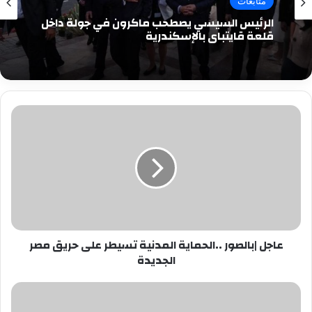
متابعات
الرئيس السيسي يصطحب ماكرون في جولة داخل
قلعة قايتباي بالإسكندرية
عاجل
|
بالصور
..الحماية
المدنية
تسيطر
على
حريق
مصر
عاجل |بالصور ..الحماية المدنية تسيطر على حريق مصر
الجديدة
الجديدة
وفاة
جورجى