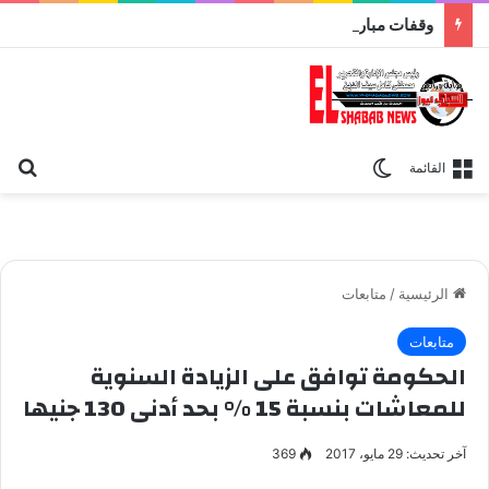
وقفات مباركة مع سورة الحج.. الجامع الأزهر يعقد اليوم ملتقى القضايا المعاصرة اليوم
بح
الوضع المظلم
القائمة
الرئيسية
/
متابعات
متابعات
الحكومة توافق على الزيادة السنوية
للمعاشات بنسبة 15 % بحد أدنى 130 جنيها
آخر تحديث: 29 مايو، 2017
369
غادة والى وزيرة التضامن الاجتماعى