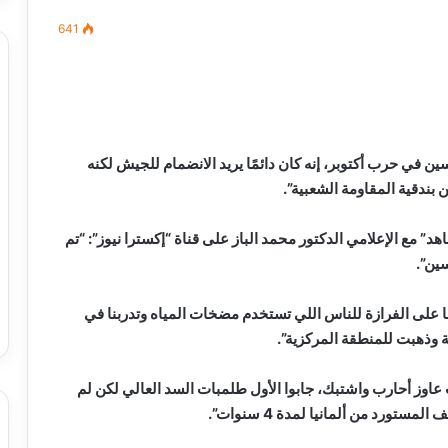
641
مصطفى
كامل
سيف
 في حرب أكتوبر، إنه كان دائمًا يريد الانضمام للجيش لكنه
الدين
ن بندقية المقاومة الشعبية”.
….
يكتب
د” مع الإعلامي الدكتور محمد الباز على قناة “إكسترا نيوز”: “تم
ميلاد
جديد
 الدين …. يكتب
مصطفى كامل سيف الدين …. يكتب
را القرن 21
ميلاد جديد
ونا على الفرازة للناس اللي تستخدم مضخات المياه وتدربنا في
اوز أحارب واشتبك، جابوا الأول طلمبات السد العالي لكن لم
ورد من ألمانيا لمدة 4 سنوات”.