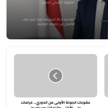
الصعود التاريخي للذهب
القافلة الـ95 المتجهة لغزة تضم آلاف
الأطنان من المواد الإغاثية
الكهرباء تنفي زيادة الأسعار وتغيير
العدادات: كل ما يُتداول غير صحيح
عقوبات
الجولة
بدء الصمت الانتخابي لجولة إعادة المرحلة
الأولى
الثانية من انتخابات مجلس النواب 2025
من
الدوري..
غرامات
الحكومة تبحث وضع حلول جذرية
على
للمشكلات المالية لـ”ماسبيرو” والصحف
الأهلي
القومية
والزمالك
عقوبات الجولة الأولى من الدوري.. غرامات
وبيراميدز
وزير البترول يبحث تعزيز التعاون في مجالات
على الأهلي والزمالك وبيراميدز