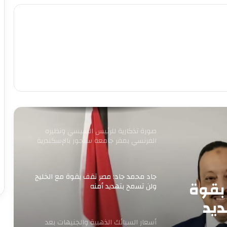
الطاقة والبترول والبتروكيماويات مع نظيره
البحريني
مصطفى مدبولي يستعرض مقترحات تطوير
المنطقة المحيطة بالقلعة ومنطقة الزبالين
بالقاهرة
بيان القائمة الوطنية من أجل مصر: نتمسك
بالعمل المشترك من أجل مصلحة البلد
صورة تذكارية للرئيس السيسي ونظيره
الفرنسي بمقر جامعة سنجور بالإسكندرية
جاد محمد جاد: مصر تقف بقوة مع الخليج
بقوة
ولن تسمح بتهديد أمنه
ديد
أسعار السبائك الذهبية والجنيهات بعد