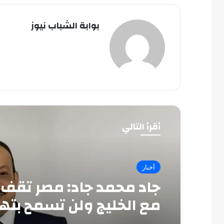
بوابة الشباب نيوز
أقرأ التالي
أخبار
جاد محمد جاد: مصر تقف 
مع الخليج ولن تسمح بته
أمنه