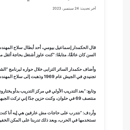
آخر تحديث: 24 سبتمبر، 2023
مصطفى
كامل
سيف
قال الحكمدار إسماعيل بيومي، أحد أبطال سلاح المهندسين
الدين
السن كان عائقًا، متابعًا: “كنت عاوز أشتغل بحاجة أثقل م
….
يكتب
وأضاف حكمدار الساتر الترابى خلال حواره لبرنامج “الشاه
مايسه
تجنيدي في الجيش عام 1969 وذهبت إلى سلاح المهندسين”.
عطوه
مصطفى كامل سيف
كليوباترا
مايسه عطوه كليوبات
القرن
وتابع: “بعد التدريب الأولي في مركز التدريب بدأو يختار
21
منتصف 69 في حلوان، وكنت حزين جدًا إني تركت الجبهة وذهبت للمنطقة المركزية”.
وأردف: “نتدرب على حاجات مش عارفين هي إيه أنا كنت ع
نستخدمها في الحرب، وبعد ذلك تدربنا على المكن الخفيف المست