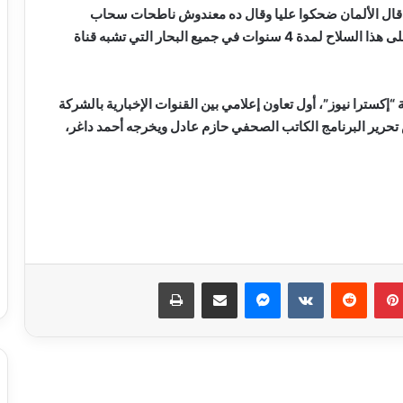
قال الألمان ضحكوا عليا وقال ده معندوش ناطحات سحاب
وهيوقع المباني بالمكن المستورد ده”، مؤكدًا أنه تدرب على هذا السلاح لمدة 4 سنوات في جميع البحار التي تشبه قناة
إكسترا نيوز”، أول تعاون إعلامي بين القنوات الإخبارية بالشركة
س تحرير البرنامج الكاتب الصحفي حازم عادل ويخرجه أحمد داغر،
بدء الصمت الانتخابي لجولة إعادة المرحلة
الثانية من انتخابات مجلس النواب 2025
بينتيريست
ماسنجر
مشاركة عبر البريد
طباعة
الحكومة تبحث وضع حلول جذرية
للمشكلات المالية لـ”ماسبيرو” والصحف
القومية
وزير البترول يبحث تعزيز التعاون في مجالات