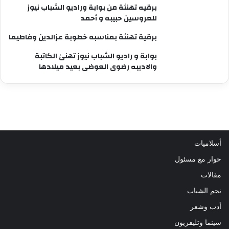
برقيه تهنئة من بوابة وراديو الشباب نيوز
للعروسين حبيبه و أحمد
برقية تهنئة بمناسبه خطوبة عزالدين وفاطيما
بوابة و راديو الشباب نيوز تهنئ الكاتبة
والاديبه رضوى العوضى بعيد ميلادها
أسلاميات
حوار مع مسئول
مقالات
نجم الشباب
أدب وشعر
سينما وتليفزيون