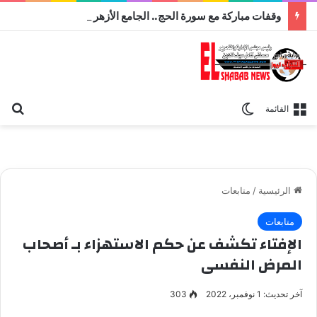
وقفات مباركة مع سورة الحج.. الجامع الأزهر يعقد اليوم ملتقى القضايا المعاصرة اليوم
بح
الوضع المظلم
القائمة
الرئيسية
/
متابعات
متابعات
الإفتاء تكشف عن حكم الاستهزاء بـ أصحاب
المرض النفسى
آخر تحديث: 1 نوفمبر، 2022
303
دار الافتاء المصرية