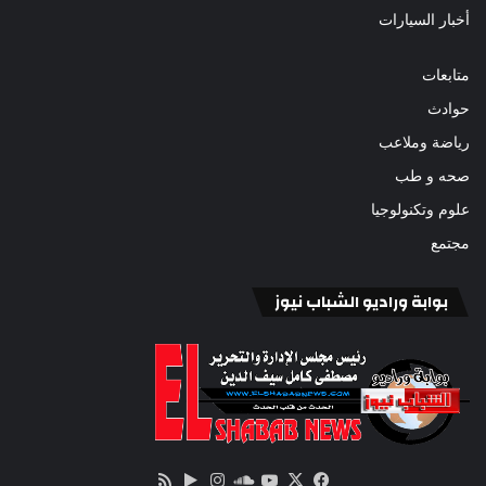
أخبار السيارات
متابعات
حوادث
رياضة وملاعب
صحه و طب
علوم وتكنولوجيا
مجتمع
بوابة وراديو الشباب نيوز
‫X
فيسبوك
ساوند
‫YouTube
انستقرام
‏Google
ملخص