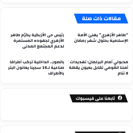
مقالات ذات صلة
“طاهر الأزهري” يهنئ الأمة
رئيس حى الأزبكية يكرّم طاهر
الإسلامية بحلول شهر رمضان
الأزهري لجهوده المستمرة
لدعم المجتمع المدنى
مدبولي أمام البرلمان: تهديدات
بالصور.. الداخلية تركب أطرافا
أمننا القومي تقابل بعيون يقظة
صناعية لـ16 سجينا يعانون البتر
لا تنام
بالأطراف
تابعنا على فيسبوك