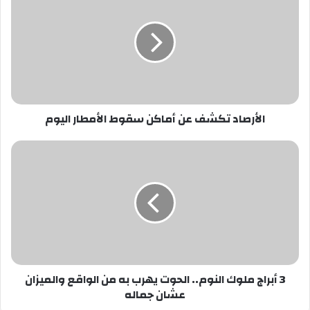
تكشف
عن
أماكن
سقوط
الأمطار
اليوم
الأرصاد تكشف عن أماكن سقوط الأمطار اليوم
3
أبراج
ملوك
النوم..
الحوت
يهرب
به
من
الواقع
3 أبراج ملوك النوم.. الحوت يهرب به من الواقع والميزان
والميزان
عشان جماله
عشان
جماله