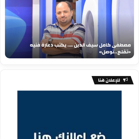
سيف
سي
الدين
الد
….
….
يكتب
يكت
دعارة
عيد
فنيه
المي
مصطفى كامل سيف الدين …. يكتب دعارة فنيه
«تقلع..توصل»
الم
«تقلع..توصل»
م
للإعلان هنا