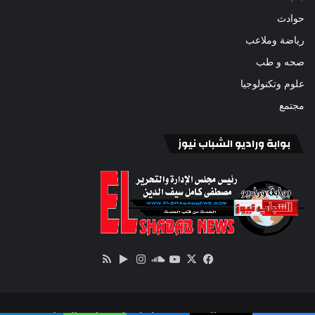
حوادث
رياضة وملاعب
صحه و طب
علوم وتكنولوجيا
مجتمع
بوابة وراديو الشباب نيوز
‫X
فيسبوك
ساوند
‫YouTube
انستقرام
‏Google
ملخص
كلاود
Play
الموقع
RSS