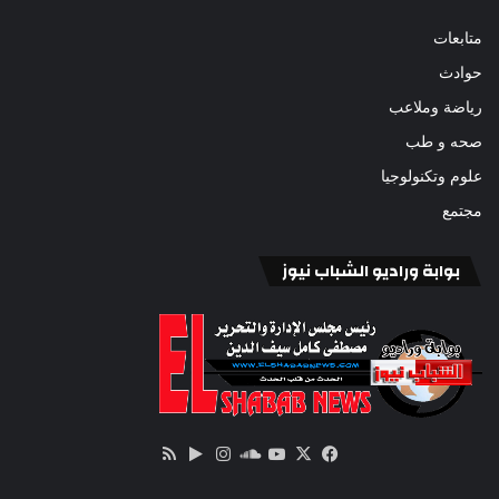
متابعات
حوادث
رياضة وملاعب
صحه و طب
علوم وتكنولوجيا
مجتمع
بوابة وراديو الشباب نيوز
‫X
فيسبوك
ساوند
‫YouTube
انستقرام
‏Google
ملخص
كلاود
Play
الموقع