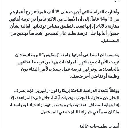
وأشارت الدراسة التي أجريت على 15 ألف تلميذ تتراوح أعمارهم
بين 13 و14 عاماً، إلى أن الأمهات هن الأكثر تذمراً في تربية أبنائهن
مقارنة بالآباء، إذ إنها تسعى لتطبيق مقياس توقعاتها العالية بشأن
حصول أبنائها على فرصة تعليم عال ليصبحوا أشخاصاً مهمين في
المستقبل.
وحسب الدراسة التي أجرتها جامعة “إسكيس” البريطانية، فإن
تزمت الأمهات مع بناتهن المراهقات يزيد من فرصة التحاقهن
بالجامعة؛ ما يوفر لهن فرصة عمل جيدة بدلاً من البقاء دون
وظيفة أو تقاضي أجر ضعيف.
ووفقاً لمُعدة الدراسة الباحثة إريكا راكون-راميريز، فإنه بصرف
النظر عن محاولتنا لتجنب توصيات آبائنا، خلال فترة المراهقة، إلا
إننا بنهاية المطاف ننفذ توصياتهم وتصوراتهم إزاء حياتنا ودراستنا،
ما كان سبباً في خياراتنا الناجحة في المستقبل.
أمهات بطموحات عالية