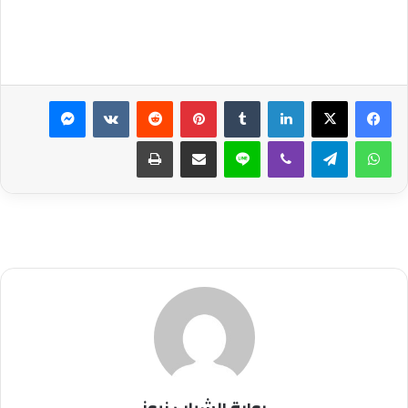
لينكدإن
بينتيريست
ماسنجر
واتساب
تيلقرام
ڤايبر
لاين
مشاركة عبر البريد
طباعة