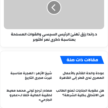
الرئيس
السيسى
والقوات
المسلحة
بمناسبة
ذكرى
د.راندا رزق تهنئ الرئيس السيسى والقوات المسلحة
نصر
بمناسبة ذكرى نصر أكتوبر
أكتوبر
مقالات ذات صلة
عودة والدة القائم بالأعمال
شيخ الأزهر : الهجرة مناسبة
المصرى لدى قطر إلى القاهرة
غيرت مجرى التاريخ
هل عقوبة الجنايات تمنع الطالب
مصادر ترجح تولي محمد معيط
من الالتحاق بكلية الشرطة؟
لحقيبة المالية خلفا لـ«عمرو
الجارحي»