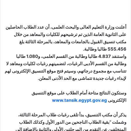
أعلنت وزارة التعليم العالى والبحث العلمى، أن عدد الطلاب الحاصلين
على الثانوية العامة الذين تم ترشيحهم للكليات والمعاهد من خلال
مكتب تنسيق القبول بالجامعات والمعاهد، بالمرحلة الثالثة بلغ
555.456 طالبا وطالبة.
واستنفد 4.837 طالبا وطالبة من القسم العلمى، و1.080 طالبا
وطالبة من القسم الأدبى الرغبات، لتضمينهم رغبات لكليات ومعاهد لا
تتناسب مع مجموع درجاتهم، وسيتم فتح موقع التنسيق الإلكترونى لهم
لإبداء رغبات جديدة تتماشى مع الحد الأدنى المعلن.
وستكون النتائج متاحة أمام الطلاب على موقع التنسيق
الإلكترونى
www.tansik.egypt.gov.eg
يذكر أن مكتب التنسيق، بدأ تلقى رغبات طلاب المرحلة الثالثة،
وشملت “بقية الطلاب الناجحين من الدور الأول وكذلك الطلاب
المتخلفين عن التقدم من المرحلتين الأولى والثانية بالإضافة إلى