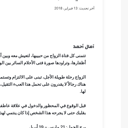
آخر تحديث: 13 فبراير، 2018
مصطفى
كامل
آمال أحمد
سيف
الدين
تتمنى كل فتاة الزواج من حبيبها، لتعيش معه وبين أح
….
أظفارها، وتراودها صورة فتى الأحلام السائر بين الو
يكتب
مايسه
عطوه
الزواج رحلة طويلة الأجل، تبنى على الالتزام وتست
مصطفى كامل سيف
كليوباترا
هناك رجالاً لا يقدرون على تحمل هذا العبء الثقيل، 
مايسه عطوه كليوبات
القرن
لها.
21
قبل الوقوع في المحظور والدخول في علاقة عاطفي
بقلبك حتى لا يجرحه هذا الشخص إذا كان ينتمي لهذه 
برج الحمل: 21 مارس – 19 أبريل