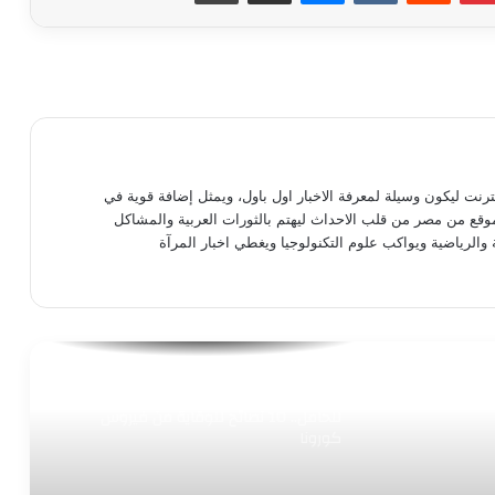
أستشارى طب أطفال: يجب تناول الأطفال
كوبين من اللبن يوميا
نصائح للحصول على جسم رشيق.. تعرفي
عليها
نترنت ليكون وسيلة لمعرفة الاخبار اول باول، ويمثل إضافة قوية في
موقع من مصر من قلب الاحداث ليهتم بالثورات العربية والمشاكل
نصائح للسيدات للحصول على بشرة مشرقة
 والرياضية ويواكب علوم التكنولوجيا ويغطي اخبار المرآة
أبرزها حب الشباب وإزالة البقع.. فوائد غير
متوقعة للعرقسوس
للحامل.. 10 نصائح للوقاية من فيروس
كورونا