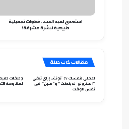
لبشرة
مشرقة!
استعدي لعيد الحب.. خطوات تجميلية
طبيعية لبشرة مشرقة!
مقالات ذات صلة
اعملى لنفسك cv أنوثة.. إزاى تبقى
وصفات طبيعي
“استرونج إندبندنت” و”ملبن” فى
لمقاومة الت
نفس الوقت