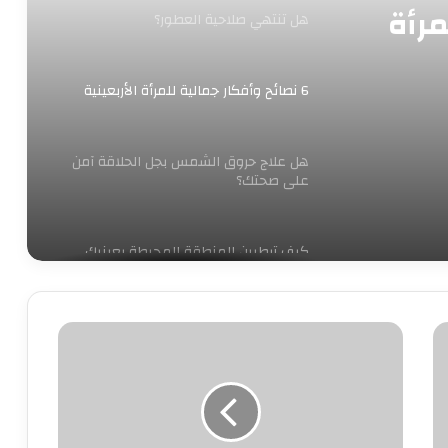
مرأة
هل تنتهي صلاحية العطور؟
6 نصائح وأفكار جمالية للمرأة الأربعينية
هل علاج حروق الشمس بجل الحلاقة آمن
على صحتك؟
كيف ترطبين المنطقة المحيطة بعينيك
بشكل صحيح؟
لماذا
فوائد لا تحصى للنوم بالجوارب.. منها
يهرب
تحسين الحياة الجنسية
الرجل
من
المرأة
أستشارى طب أطفال: يجب تناول الأطفال
المثالية؟