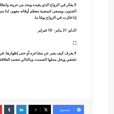
لا يفكر في الزواج الذي يقيده ويحد من حريته وانط
الجنون، ويسعى لتمضية معظم أوقاته معهم، لذا سيه
إذا فكرت في الزواج يومًا ما.
الدلو: 21 يناير- 18 فبراير
لا يعرف كيف يعبر عن مشاعره أو حتى إظهارها، في 
تختفي ويحل محلها الصمت، وبالتالي تتجمد العلاقة 
لينكدإن
فيسبوك
‫X