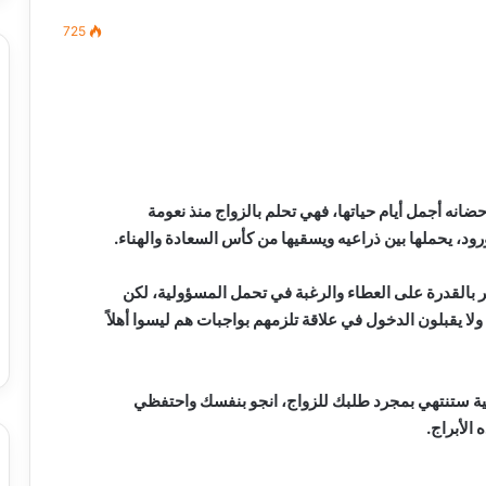
725
مصطفى
كامل
سيف
الدين
ضانه أجمل أيام حياتها، فهي تحلم بالزواج منذ نعومة
….
رود، يحملها بين ذراعيه ويسقيها من كأس السعادة والهناء.
يكتب
ميلاد
جديد
مر بالقدرة على العطاء والرغبة في تحمل المسؤولية، لكن
 الدين …. يكتب
مصطفى كامل سيف الدين …. يكتب
ولا يقبلون الدخول في علاقة تلزمهم بواجبات هم ليسوا أهلاً
را القرن 21
ميلاد جديد
ة ستنتهي بمجرد طلبك للزواج، انجو بنفسك واحتفظي
الأبراج.