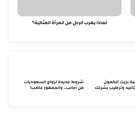
كوبين من اللبن يوميا
لماذا يهرب الرجل من المرأة المثالية؟
نصائح للحصول على جسم رشيق.. تعرفي
عليها
نصائح للسيدات للحصول على بشرة مشرقة
أبرزها حب الشباب وإزالة البقع.. فوائد غير
متوقعة للعرقسوس
ة بزيت الكمون
شروط جديدة لزواج السعوديات
جاعيد وترطيب بشرتك
من أجانب.. والجمهور غاضب!
للحامل.. 10 نصائح للوقاية من فيروس
كورونا
هل تنتهي صلاحية العطور؟