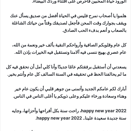
الورود حياة المحبين فاحرص على اقتناء وردك البيضاء.
هلموا يا أصحاب نمرح فليس في الحياة أفضل من صديق يسأل عنك
ويقف بجوارك وقت المحن فأجعل لصديقك وقتاً من حياتك الشاغلة
بالصعاب و أنعم بدفء الحب الصادق.
كل عام وقلوبكم الصافية وأرواحكم النقية بألف خير ونعمة من الله،
عام عصري بهيج ننسى فيه آلامنا ونستقبل فيه الخيرات بإذن الله.
يسعدني أن أستقبل برفقتكم عامًا جديدًا وأنا كلي أمل أن نحقق فيه كل
ما لم يحالفنا الحظ في تحقيقه في السنة السالف كل عام وأنتم بخير.
أبارك لكم عامكم الجديد وأتمنى من جوهر قلبي أن يكون عام خير
وهناء وسعادة ورخاء عليكم وعلى ذويكم يا أغلى الناس في الناس.
happy new year 2022، راحت سنة بكل أفراحها وأحزانها، وجايه
سنة جديدة سعيدة علينا.. happy new year 2022.