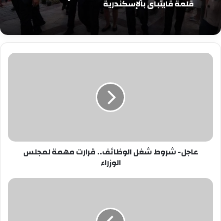
قلعة قايتباي بالإسكندرية
عاجل-
شروط
شغل
الوظائف..
قرارت
مهمة
لمجلس
الوزراء
عاجل- شروط شغل الوظائف.. قرارت مهمة لمجلس
الوزراء
عاجل|
قرينة
الرئيس:
نرجو