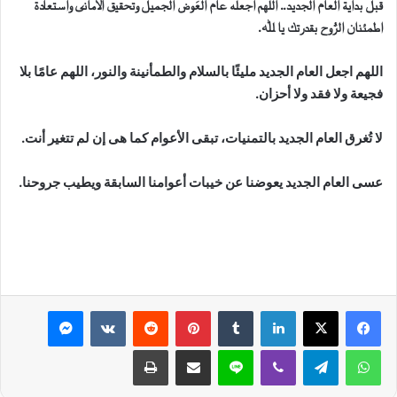
قبل بداية العام الجديد.. اللهم اجعله عام العَوض الجميل وتحقيق الأمانى واستعادة
اطمئنان الرُّوح بقدرتك يا ﷲ.
اللهم اجعل العام الجديد مليئًا بالسلام والطمأنينة والنور، اللهم عامًا بلا
فجيعة ولا فقد ولا أحزان.
لا تُغرق العام الجديد بالتمنيات، تبقى الأعوام كما هى إن لم تتغير أنت.
عسى العام الجديد يعوضنا عن خيبات أعوامنا السابقة ويطيب جروحنا.
لينكدإن
بينتيريست
ماسنجر
واتساب
تيلقرام
ڤايبر
لاين
مشاركة عبر البريد
طباعة