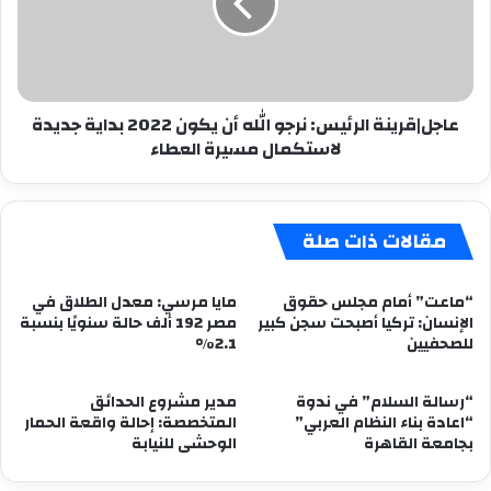
الله
أن
يكون
2022
بداية
عاجل|قرينة الرئيس: نرجو الله أن يكون 2022 بداية جديدة
جديدة
لاستكمال مسيرة العطاء
لاستكمال
مسيرة
العطاء
مقالات ذات صلة
“ماعت” أمام مجلس حقوق
مايا مرسي: معدل الطلاق في
الإنسان: تركيا أصبحت سجن كبير
مصر 192 ألف حالة سنويًا بنسبة
للصحفيين
2.1%
“رسالة السلام” في ندوة
مدير مشروع الحدائق
“اعادة بناء النظام العربي”
المتخصصة: إحالة واقعة الحمار
بجامعة القاهرة
الوحشى للنيابة