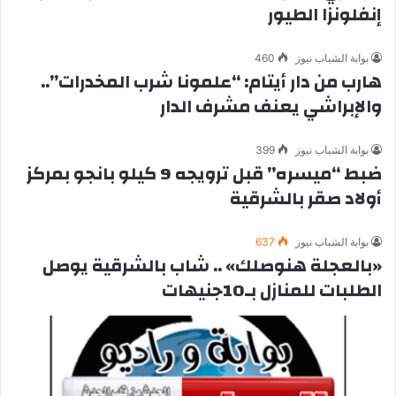
إنفلونزا الطيور
بوابة الشباب نيوز
460
هارب من دار أيتام: “علمونا شرب المخدرات”..
والإبراشي يعنف مشرف الدار
بوابة الشباب نيوز
399
ضبط “ميسره” قبل ترويجه 9 كيلو بانجو بمركز
أولاد صقر بالشرقية
بوابة الشباب نيوز
637
«بالعجلة هنوصلك» .. شاب بالشرقية يوصل
الطلبات للمنازل بـ10جنيهات