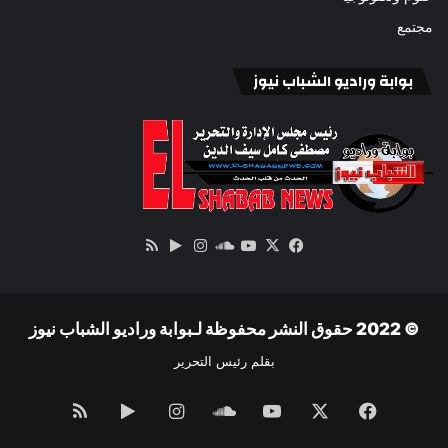
مجتمع
بوابة وراديو الشباب نيوز
‫X
فيسبوك
ساوند
‫YouTube
انستقرام
‏Google
ملخص
كلاود
Play
الموقع
RSS
© 2022 حقوق النشر محفوظة لـبوابة وراديو الشباب نيوز
بقلم رئيس التحرير
فيسبوك
‫X
‫YouTube
ساوند
انستقرام
‏Google
ملخص