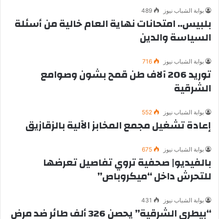
بوابة الشباب نيوز
489
بلبيس.. امتحانات نهاية العام خالية من أسئلة
السياسة والدين
بوابة الشباب نيوز
716
توريد 206 آلاف طن قمح بشون وصوامع
الشرقية
بوابة الشباب نيوز
552
إعادة تشغيل مجمع المخابز الآلية بالزقازيق
بوابة الشباب نيوز
675
بالفيديو| صحفية تروي تفاصيل تعرضها
للتحرش داخل “ميكروباص”
بوابة الشباب نيوز
431
“بيطري الشرقية” يحصن 326 ألف طائر ضد مرض