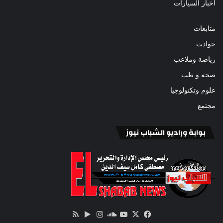
أخبار السيارات
متابعات
حوادث
رياضة وملاعب
صحه و طب
علوم وتكنولوجيا
مجتمع
بوابة وراديو الشباب نيوز
‫X
فيسبوك
ساوند
‫YouTube
انستقرام
‏Google
ملخص