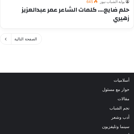
بوابة الشباب نيوز
645
حلم ضايع…. كلمات الشاعر عمر عبدالعزيز
زهيري
الصفحة التالية
أسلاميات
حوار مع مسئول
مقالات
نجم الشباب
أدب وشعر
سينما وتليفزيون