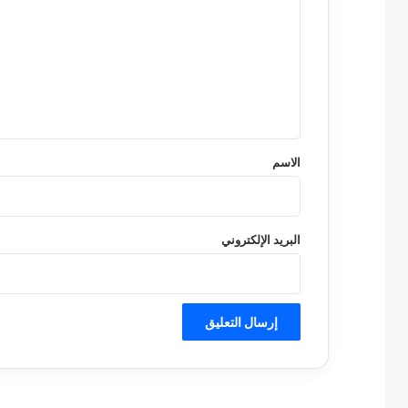
ت
ع
ل
ي
ق
*
الاسم
البريد الإلكتروني