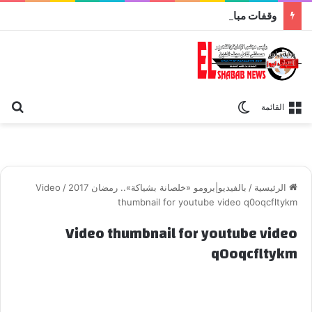
وقفات مباركة مع سورة الحج.. الجامع الأزهر يعقد اليوم ملتقى القضايا المعاصرة اليوم
بح
الوضع المظلم
القائمة
الرئيسية
/
بالفيديو|برومو «خلصانة بشياكة».. رمضان 2017
/
Video
thumbnail for youtube video q0oqcfltykm
Video thumbnail for youtube video
q0oqcfltykm