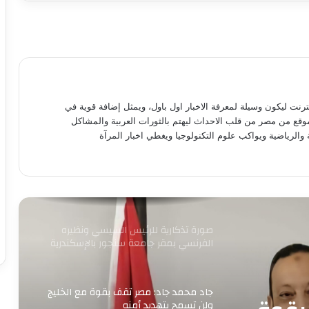
القومية
وزير البترول يبحث تعزيز التعاون في مجالات
الطاقة والبترول والبتروكيماويات مع نظيره
البحريني
مصطفى مدبولي يستعرض مقترحات تطوير
نترنت ليكون وسيلة لمعرفة الاخبار اول باول، ويمثل إضافة قوية في
المنطقة المحيطة بالقلعة ومنطقة الزبالين
موقع من مصر من قلب الاحداث ليهتم بالثورات العربية والمشاكل
بالقاهرة
 والرياضية ويواكب علوم التكنولوجيا ويغطي اخبار المرآة
بيان القائمة الوطنية من أجل مصر: نتمسك
بالعمل المشترك من أجل مصلحة البلد
صورة تذكارية للرئيس السيسي ونظيره
الفرنسي بمقر جامعة سنجور بالإسكندرية
جاد محمد جاد: مصر تقف بقوة مع الخليج
ولن تسمح بتهديد أمنه