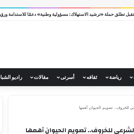
قبل تطلق حملة «ترشيد الاستهلاك: مسؤولية وطنية» دعمًا للاستدامة ورؤية مص
رياضة
ثقافه
أسرتى
مقالات
راديو الشبا