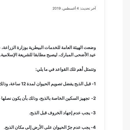
آخر تحديث: 4 أغسطس، 2019
مصطفى
كامل
سيف
وضعت الهيئة العامة للخدمات البيطرية بوزارة الزراعة، ع
الدين
عيد الأضحى المبارك، ليصبح مطابقا للشريعة الإسلامية.
….
يكتب
وتتمثل أهم تلك القواعد في ما يلي:
مايسه
عطوه
مصطفى كامل سيف
كليوباترا
1- قبل الذبح يفضل تصويم الحيوان لمدة 12 ساعة، وذلك لتحسين نوعية اللحم، وتقديم الماء له، لتسهيل عملية السلخ.
مايسه عطوه كليوبات
القرن
21
2- تجهيز السكين الخاصة بالذبح، وذلك بأن يكون نصلها حادا، ويدها مثبتة جيدا.
3- يجب عدم إجهاد الخروف قبل الذبح.
4- يجب عدم جرّ الحيوان على الأرض إلى مكان الذبح.