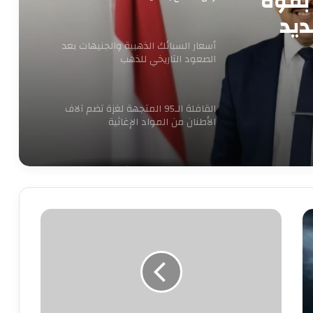
بقوة
ديد
أسعار السبائك الذهبية والجنيهات بعد
الصعود التاريخي للذهب
القافلة الـ95 المتجهة لغزة تضم آلاف
الأطنان من المواد الإغاثية
الكهرباء تنفي زيادة الأسعار وتغيير
العدادات: كل ما يُتداول غير صحيح
«الوطنية
للصحافة»
بدء الصمت الانتخابي لجولة إعادة المرحلة
ترفض
الثانية من انتخابات مجلس النواب 2025
استقالة
مجدى
سبله
الحكومة تبحث وضع حلول جذرية
رئيس
للمشكلات المالية لـ”ماسبيرو” والصحف