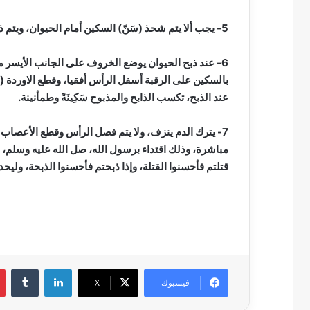
5- يجب ألا يتم شحذ (سَنّ) السكين أمام الحيوان، ويتم ذبحه بمجرد السيطرة عليه.
6- عند ذبح الحيوان يوضع الخروف على الجانب الأيسر متج
بالسكين على الرقبة أسفل الرأس أفقيا، وقطع الاوردة (
عند الذبح، تكسب الذابح والمذبوح سَكِينَةً وطمأنينة.
7- يترك الدم ينزف، ولا يتم فصل الرأس وقطع الأعصاب إلا
مباشرة، وذلك اقتداء برسول الله، صل الله عليه وسلم،
قتلتم فأحسنوا القتلة، وإذا ذبحتم فأحسنوا الذبحة، وليحد 
لينكدإن
فيسبوك
‫X