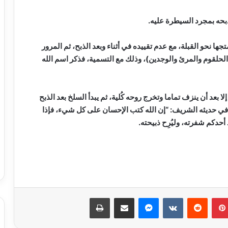
ها نحو القبلة، مع عدم تقييده في أثناء وبعد الذبح، ثم المرور
الحلقوم والمرئ والوجدين)، وذلك مع التسمية، فذكر اسم الله
 بعد أن ينزف تماما وتخرج روحه كُلية، ثم يبدأ السلخ بعد الذبح
 في حديثه الشريف: “إن الله كتب الإحسان على كل شيء، فإذا
أحدكم شفرته، وليُرِح ذبيحته.
بدء الصمت الانتخابي لجولة إعادة المرحلة
الثانية من انتخابات مجلس النواب 2025
بينتيريست
ماسنجر
مشاركة عبر البريد
طباعة
الحكومة تبحث وضع حلول جذرية
للمشكلات المالية لـ”ماسبيرو” والصحف