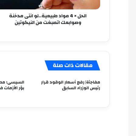
وصوابعك
اتصبغت
الحل × 4 مواد طبيعية..لو انتى مدخنة
من
وصوابعك اتصبغت من النيكوتين
النيكوتين
مقالات ذات صلة
مفاجأة| رفع أسعار الوقود قرار
السيسى: مصر
رئيس الوزراء السابق
بؤر الأزمات ف