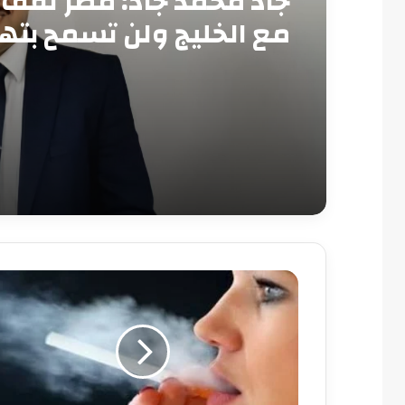
جاد محمد جاد: مصر تقف 
مع الخليج ولن تسمح بته
أمنه
الحل
×
4
مواد
طبيعية..لو
انتى
مدخنة