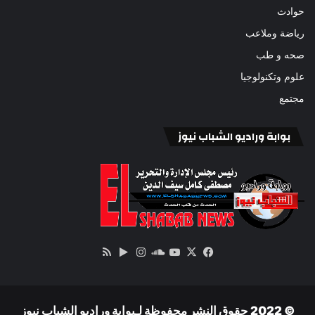
حوادث
رياضة وملاعب
صحه و طب
علوم وتكنولوجيا
مجتمع
بوابة وراديو الشباب نيوز
‫X
فيسبوك
ساوند
‫YouTube
انستقرام
‏Google
ملخص
كلاود
Play
الموقع
RSS
© 2022 حقوق النشر محفوظة لـبوابة وراديو الشباب نيوز