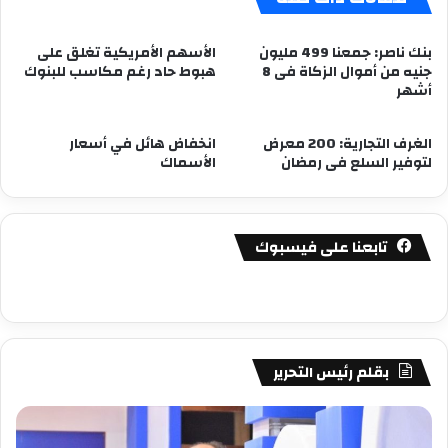
بنك ناصر: جمعنا 499 مليون
الأسهم الأمريكية تغلق على
جنيه من أموال الزكاة فى 8
هبوط حاد رغم مكاسب للبنوك
أشهر
الغرف التجارية: 200 معرض
انخفاض هائل في أسعار
لتوفير السلع فى رمضان
الأسماك
تابعنا على فيسبوك
بقلم رئيس التحرير
مصطفى
مص
كامل
كام