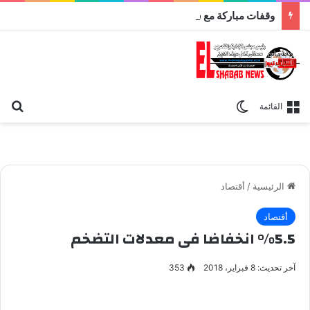
وقفات مباركة مع سورة الحج.. الجامع الأزهر يعقد اليوم ملتقى القضايا المعاصرة اليوم
بح
الوضع المظلم
القائمة
الرئيسية
/
أقتصاد
أقتصاد
%5.5 انخفاضا فى معدلات التضخم
آخر تحديث: 8 فبراير، 2018
353