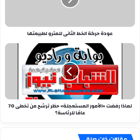
لطبيعتها
عودة حركة الخط الثانى للمترو لطبيعتها
لماذا
رفضت
«الأمور
المستعجلة»
حظر
ترشح
من
تخطى
70
لماذا رفضت «الأمور المستعجلة» حظر ترشح من تخطى 70
عامًا
عامًا للرئاسة؟
للرئاسة؟
مقالات ذات صلة