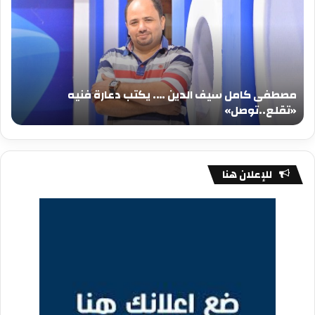
سيف
سي
الدين
الد
….
….
يكتب
يكت
دعارة
عيد
فنيه
المي
مصطفى كامل سيف الدين …. يكتب دعارة فنيه
«تقلع..توصل»
الم
«تقلع..توصل»
م
للإعلان هنا