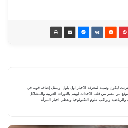
بينتيريست
ماسنجر
مشاركة عبر البريد
طباعة
التايمز: أيرلندا تمنح المراهقين حق تحديد
الجنس عند بلوغهم 16 عامًا
سبب غريب وراء توقف نزول الدورة
الشهرية.. ما هو؟
نترنت ليكون وسيلة لمعرفة الاخبار اول باول، ويمثل إضافة قوية في
موقع من مصر من قلب الاحداث ليهتم بالثورات العربية والمشاكل
ممارسة الجنس في الشيخوخة تحافظ على
 والرياضية ويواكب علوم التكنولوجيا ويغطي اخبار المرآة
الذاكرة
أهمّ النصائح للعناية بالمنطقة الحسّاسة