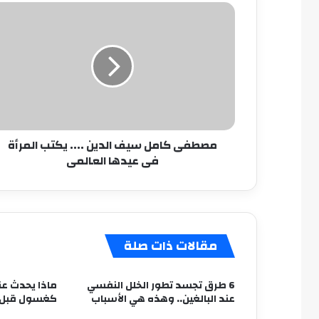
مصطفى
كامل
سيف
الدين
....
يكتب
المرأة
فى
عيدها
مصطفى كامل سيف الدين .... يكتب المرأة
العالمى
فى عيدها العالمى
مقالات ذات صلة
6 طرق تجسد تطور الخلل النفسي
ماذا يحدث عن
عند البالغين.. وهذه هي الأسباب
كغسول قبل ا