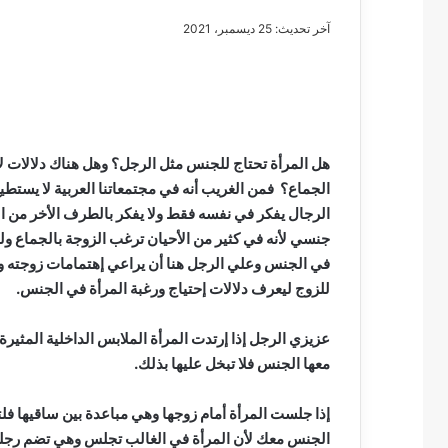
آخر تحديث: 25 ديسمبر، 2021
مصطفى
كامل
سيف
هل المرأة تحتاج للجنس مثل الرجل؟ وهل هناك دلالات 
الدين
الجماع؟ فمن الغريب أنه في مجتمعاتنا العربية لا يستطي
….
الرجال يفكر في نفسه فقط ولا يفكر بالطرف الأخر من الع
يكتب
جنسي لأنه في كثير من الأحيان ترغب الزوجة بالجماع ولك
مايسه
في الجنس وعلي الرجل هنا أن يراعي إهتمامات زوجته وأن ي
عطوه
مصطفى كامل سيف
كليوباترا
للزوج ليعرف دلالات إحتياج ورغبة المرأة في الجنس.
مايسه عطوه كليوبات
القرن
21
عزيزي الرجل إذا إرتدت المرأة الملابس الداخلية المثير
معها الجنس فلا تبخل عليها بذلك.
إذا جلست المرأة أمام زوجها وهي مباعدة بين ساقيها فلت
الجنس معك لأن المرأة في الغالب تجلس وهي تضم رجليها 