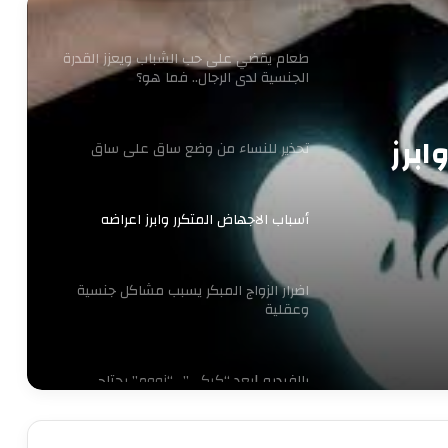
طعام يقضي على حب الشباب ويعزز القدرة
الجنسية لدى الرجال.. فما هو؟
ابرز
تحذير للنساء من وضع ساق على ساق
أسباب الاجهاض المتكرر وابرز اعراضه
اضرار الزواج المبكر يسبب مشاكل جنسية
وعقلية
بالفيديو |بعد “كيكي”.. “زووم” يجتاح
مواقع التواصل الاجتماعي