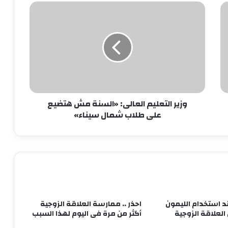
وزير
للرجل.. تعرف على عدد الحيوانات المنوية
التعليم
التى تعد مؤشرا لتأخر الإنجاب
العالى:
«السنة
مش
التايمز: أيرلندا تمنح المراهقين حق تحديد
هتضيع
الجنس عند بلوغهم 16 عامًا
على
طلاب
شمال
وزير التعليم العالى: «السنة مش هتضيع
سبب غريب وراء توقف نزول الدورة
سيناء»
الشهرية.. ما هو؟
على طلاب شمال سيناء»
ممارسة الجنس في الشيخوخة تحافظ على
الذاكرة
أهمّ النصائح للعناية بالمنطقة الحسّاسة
د استخدام الليمون
احذر .. ممارسة العلاقة الزوجية
لعلاقة الزوجية
أكثر من مرة فى اليوم لهذا السبب