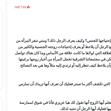
146٬739
مصطفى
كامل
سيف
لإحتياجها للجنس؟ وكيف يعرف الرجل ذلك؟ ومتي تنفر المرأة من
الدين
ع الرجل أن يلاحظ أو يعرف إحتياجات زوجته الجنسية والكثير من
….
لاقة التي لولاها ما كانت علاقة من الأساس وما كان هناك تواصل
يكتب
ن في مجتمعاتنا الشرقية تخجل المرأة من أخبار زوجها برغبتها
ميلاد
لاحظ كيف تنظر إليه أو ترتدي إليه مثلاً وها هي بعد النصائح
جديد
 الدين …. يكتب
مصطفى كامل سيف الدين …. يكتب
را القرن 21
ميلاد جديد
ة التي تكشف أكثر ما تستر فعليك أن تعرف أنها تريدك أن تمارس
علم أيها الزوج أنها تقول لك هيا عزيزي فأنا في شوق لممارسة
فعليك أيها الرجل أن تنتبه لذلك.