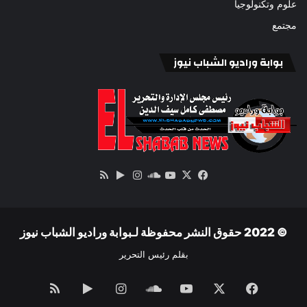
علوم وتكنولوجيا
مجتمع
بوابة وراديو الشباب نيوز
‫X
فيسبوك
ساوند
‫YouTube
انستقرام
‏Google
ملخص
كلاود
Play
الموقع
RSS
© 2022 حقوق النشر محفوظة لـبوابة وراديو الشباب نيوز
بقلم رئيس التحرير
فيسبوك
‫X
‫YouTube
ساوند
انستقرام
‏Google
ملخص