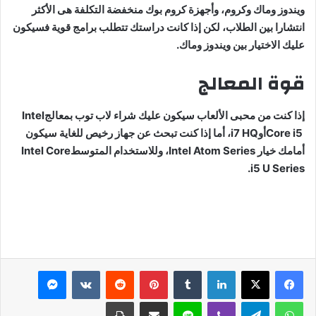
ويندوز وماك وكروم، وأجهزة كروم بوك منخفضة التكلفة هى الأكثر
انتشارا بين الطلاب، لكن إذا كانت دراستك تتطلب برامج قوية فسيكون
عليك الاختيار بين ويندوز وماك.
قوة المعالج
إذا كنت من محبى الألعاب سيكون عليك شراء لاب توب بمعالج
Intel
Core i5
أو
i7 HQ
، أما إذا كنت تبحث عن جهاز رخيص للغاية سيكون
أمامك خيار
Intel Atom Series
، وللاستخدام المتوسط
Intel Core
.
i5 U Series
لينكدإن
بينتيريست
ماسنجر
واتساب
تيلقرام
ڤايبر
لاين
مشاركة عبر البريد
طباعة