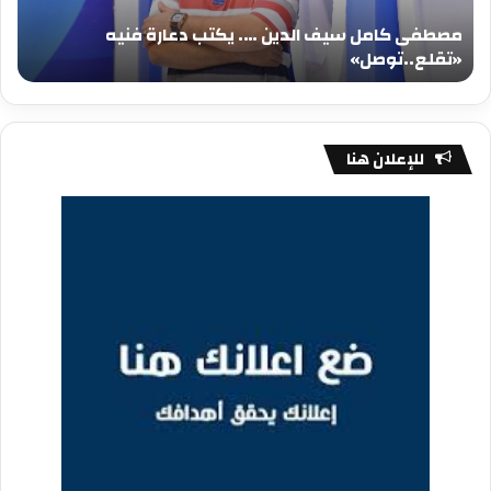
فنيه
المي
مصطفى كامل سيف الدين …. يكتب دعارة فنيه
«تقلع..توصل»
الم
«تقلع..توصل»
م
للإعلان هنا