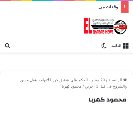
وقفات مباركة مع سورة الحج.. الجامع الأزهر يعقد اليوم ملتقى القضايا المعاصرة اليوم
بح
الوضع المظلم
القائمة
الرئيسية
/
20 يونيو.. الحكم على شقيق كهربا لاتهامه بقتل مسن
والشروع فى قتل 3 آخرين
/
محمود كهربا
محمود كهربا