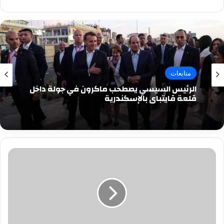
متابعات
الرئيس السيسي يصطحب ماكرون في جولة داخل
قلعة قايتباي بالإسكندرية
النائب
عمرو
القطامي:
إنتاج
أول
سيارة
كهربائية