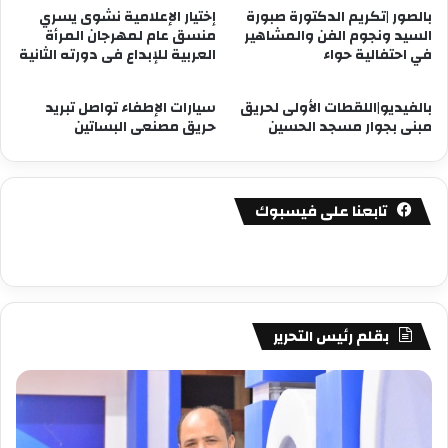
بالصور |تكريم الدكتورة صبورة
إختيار الإعلامية نشوى يسري
السيد ونجوم الفن والمشاهير
منسق عام لمهرجان المرأة
في احتفالية حواء
العربية للإبداع فى دورته الثانية
بالفيديو|اللقطات الأولى لحريق
سيارات الإطفاء تواصل تبريد
مبنى بجوار مسجد الحسين
حريق مصنعى البساتين
تابعنا على فيسبوك
بقلم رئيس التحرير
مصطفى
مص
كامل
كام
سيف
سي
الدين
الد