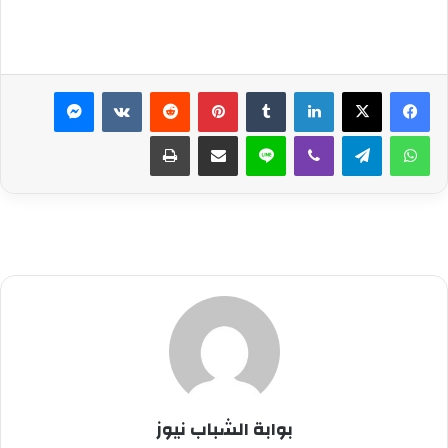
لينكدإن
بينتيريست
ماسنجر
واتساب
تيلقرام
ڤايبر
لاين
مشاركة عبر البريد
طباعة
بوابة الشباب نيوز