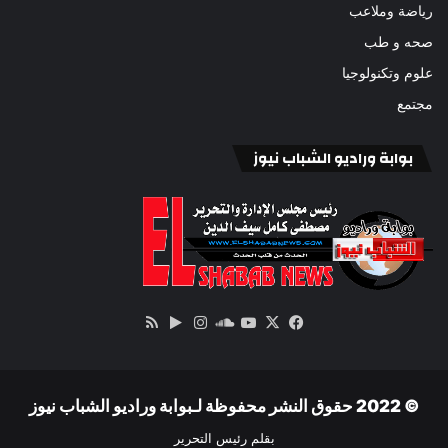
رياضة وملاعب
صحه و طب
علوم وتكنولوجيا
مجتمع
بوابة وراديو الشباب نيوز
‫X
فيسبوك
ساوند
‫YouTube
انستقرام
‏Google
ملخص
كلاود
Play
الموقع
RSS
© 2022 حقوق النشر محفوظة لـبوابة وراديو الشباب نيوز
بقلم رئيس التحرير