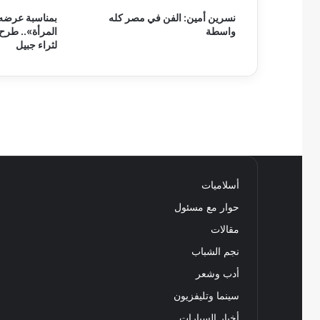
نسرين أمين: الفن في مصر كله
بمناسبة عرضه 
واسطة
المرأة».. طرح
لثراء جبيل
أسلاميات
حوار مع مسئول
مقالات
نجم الشباب
أدب وشعر
سينما وتليفزيون
أخبار السيارات