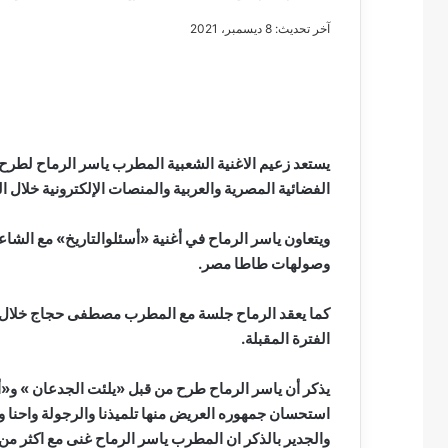
آخر تحديث: 8 ديسمبر، 2021
صطفى
مصطفى
مل
كامل
يف
سيف
يستعد زعيم الاغنية الشعبية المطرب ياسر الرماح لطرح 
دين
الدين
الفضائية المصرية والعربية والمنصات الإلكترونية خلال ال
….
…
كتب
يكتب
ويتعاون ياسر الرماح في أغنية «أسئلوالتاريخ» مع الشاعر
يسه
ميلاد
وصولهات طاطا مصر.
طوه
جديد
مصطفى كامل سيف الدين …. يكتب
مصطفى كامل سيف 
يوباترا
مايسه عطوه كليوباترا القرن 21
ميلاد جديد
قرن
كما يعقد الرماح جلسة مع المطرب مصطفى حجاج خلال الف
2
الفترة المقبلة.
يذكر أن ياسر الرماح طرح من قبل «يلئت الجدعان » و«أص
استحسان جمهوره العريض منها تلميذنا والرجولة واحنا 
والجدير بالذكر ان المطرب ياسر الرماح غنى مع اكثر 