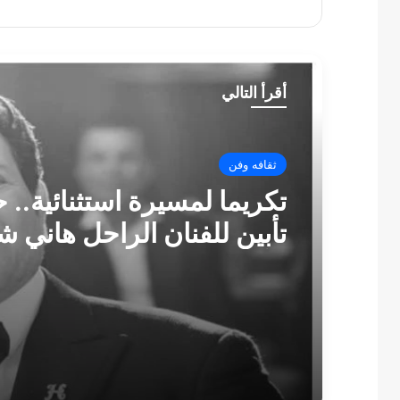
أقرأ التالي
ثقافه وفن
ثقافه وفن
10 حلقات.. «الأستاذ» يجمع
العوضي ويارا السكري من 
تكريما لمسيرة استثنائية.. 
تأبين للفنان الراحل هاني شا
الأوبرا