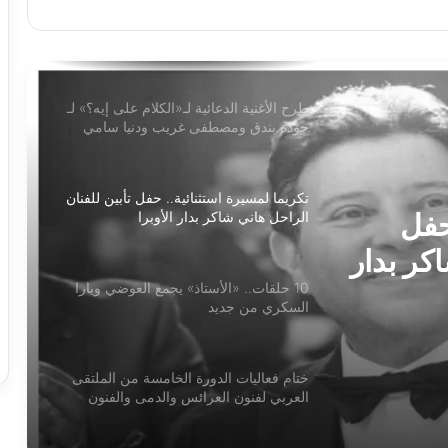
طرح الأغنية الدعائية لـ«الكلام على إيه؟» لـ
حودة بندق ومصطفى غريب ودنيا سامي
تكريما لمسيرة استثنائية.. حفل تأبين للفنان
الراحل هاني شاكر بدار الأوبرا
10 حلقات.. «الأستاذ» يجمع العوضي ويارا
السكري من جديد
جديد
ختام فعاليات الدورة الخامسة من الملتقى
العربي لفنون العرائس والدمى والفنون
المجاورة
حفل
كر بدار
«آخر جولة» يفتتح مبادرة 100 ليلة عرض
بالإسكندرية ليلة رأس السنه