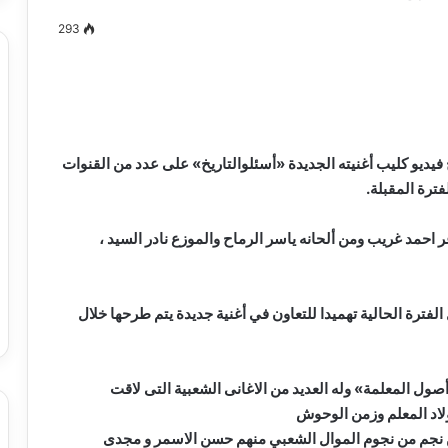
293
مصطفى
كامل
سيف
فيديو كليب أغنيته الجديدة «أسئلوالتاريخ» على عدد من القنوات
الدين
فترة المقبلة.
….
يكتب
 احمد غريب ومن ألحانه ياسر الرماح والموزع نادر السيد ،
دعارة
فنيه
الدين …. يكتب
مصطفى كامل سيف الدين …. يكتب
«تقلع..توصل»
دعارة فنيه «تقلع..توصل»
ترة الحالية تهميدا للتعاون في أغنية جديدة يتم طرحها خلال
ول المعلمة» وله العديد من الاغانى الشعبية التى لاقت
ولاد المعلم وزمن الوحوش
من نجم من نجوم الموال الشعبي منهم حسن الاسمر و مجدى