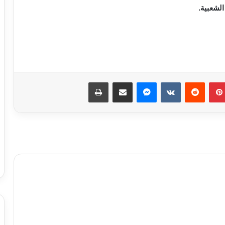
الشعبية.
مسلسل “إمام الدعاة” أبرز أعمال الراحل
نبيل الغول
روجينا لـ أشرف زكي: حبيب عمري وتاج
راسي.. ربنا يحفظ عمرك ليا ولبناتك
بينتيريست
ماسنجر
مشاركة عبر البريد
طباعة
9 ملايين جنيه.. إجمالي إيرادات فيلم
«الست» لـ منى زكي في 4 أيام
متحف الفنون الشعبية بأكاديمية الفنون
يستقبل طلاب المعهد العالي للفنون
التطبيقية بأكتوبر
برعاية وزير الثقافة إطلاق مبادرة ” فلنذهب
اليهم “