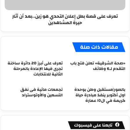
زين..بعد
أن
تعرف على قصة بطل إعلان التحدي هو زين..بعد أن أثار
أثار
حيرة المشاهدين
حيرة
المشاهدين
مقالات ذات صلة
«صحة الشرقية» تعلن فتح باب
تعرف على أبرز 20 دائرة ساخنة
التقدم لـ6 وظائف
تجرى فيها الإعادة بالمرحلة
الثانية للانتخابات
بالصور|مستقبل وطن بوحدة
تجمعات مائية فى نفق
اول أكتوبر ينفذ مبادرة حياة
التسعين والأوتوستراد
كريمة في ال١٥ عمارة
تابعنا على فيسبوك