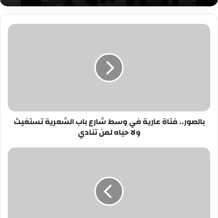
بالصور..
فتاة
عارية
في
وسط
شارع
باب
الشعرية
تستغيث
بالصور.. فتاة عارية في وسط شارع باب الشعرية تستغيث
ولا
ولا حياه لمن تنادي
حياه
لمن
تنادي
تعرف
على
قصة
بطل
إعلان
التحدي
هو