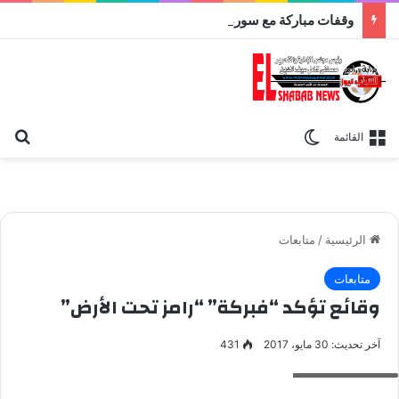
وقفات مباركة مع سورة الحج.. الجامع الأزهر يعقد اليوم ملتقى القضايا المعاصرة اليوم
بح
الوضع المظلم
القائمة
الرئيسية
/
متابعات
متابعات
وقائع تؤكد “فبركة” “رامز تحت الأرض”
آخر تحديث: 30 مايو، 2017
431
رامز تحت الأرض