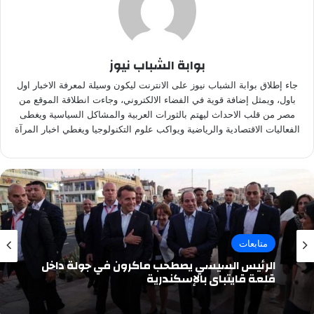
بوابة الشباب نيوز
جاء إطلاق بوابة الشباب نيوز على الانترنت ليكون وسيلة لمعرفة الاخبار اول
باول، ويمثل إضافة قوية في الفضاء الالكتروني، وجاءت انطلاقة الموقع من
مصر من قلب الاحداث ليهتم بالثورات العربية والمشاكل السياسية ويغطى
الفعاليات الاقتصادية والرياضية ويواكب علوم التكنولوجيا ويغطي اخبار المرآة
متابعات
الرئيس السيسي يصطحب ماكرون في جولة داخل
قلعة قايتباي بالإسكندرية