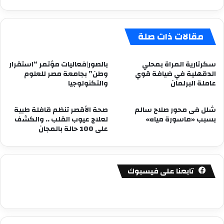
المصرية
مقالات ذات صلة
سكرتارية المراة بمحلي
بالصور|فعاليات مؤتمر “استقرار
الدقهلية في ضيافة قوي
وطن” بجامعة مصر للعلوم
عاملة البرلمان
والتكنولوجيا
شلل فى محور صلاح سالم
صحة الأقصر تنظم قافلة طبية
بسبب «ماسورة مياه»
لعلاج عيوب القلب .. والكشف
على 100 حالة بالمجان
تابعنا على فيسبوك