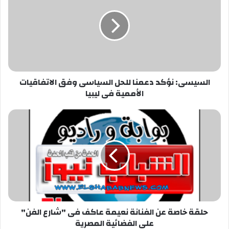
دعمنا
للحل
السياسى
وفق
الاتفاقيات
الأممية
فى
السيسى: نؤكد دعمنا للحل السياسى وفق الاتفاقيات
ليبيا
الأممية فى ليبيا
حلقة
خاصة
عن
الفنانة
نعيمة
عاكف
فى
"شارع
الفن"
حلقة خاصة عن الفنانة نعيمة عاكف فى "شارع الفن"
على
على الفضائية المصرية
الفضائية