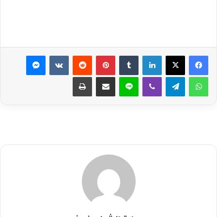
لينكدإن
بينتيريست
ماسنجر
واتساب
تيلقرام
ڤايبر
لاين
مشاركة عبر البريد
طباعة