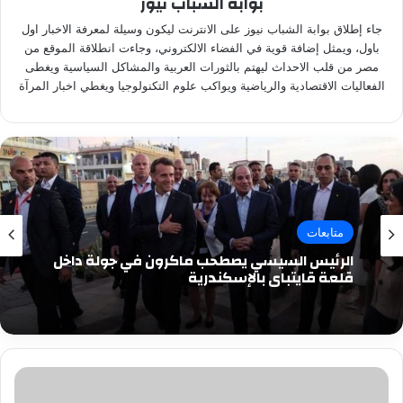
بوابة الشباب نيوز
جاء إطلاق بوابة الشباب نيوز على الانترنت ليكون وسيلة لمعرفة الاخبار اول
باول، ويمثل إضافة قوية في الفضاء الالكتروني، وجاءت انطلاقة الموقع من
مصر من قلب الاحداث ليهتم بالثورات العربية والمشاكل السياسية ويغطى
الفعاليات الاقتصادية والرياضية ويواكب علوم التكنولوجيا ويغطي اخبار المرآة
متابعات
الرئيس السيسي يصطحب ماكرون في جولة داخل
قلعة قايتباي بالإسكندرية
السيسى:
نؤكد