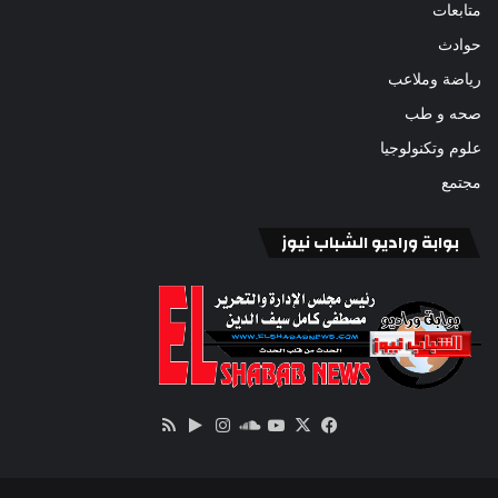
متابعات
حوادث
رياضة وملاعب
صحه و طب
علوم وتكنولوجيا
مجتمع
بوابة وراديو الشباب نيوز
‫X
فيسبوك
ساوند
‫YouTube
انستقرام
‏Google
ملخص
كلاود
Play
الموقع
RSS