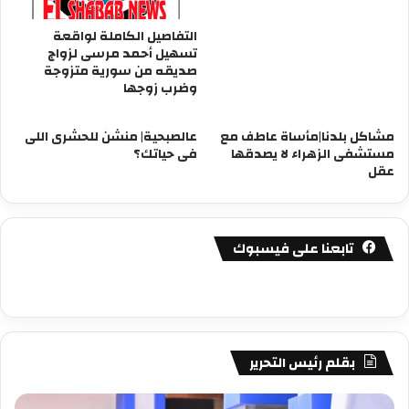
التفاصيل الكاملة لواقعة
تسهيل أحمد مرسى لزواج
صديقه من سورية متزوجة
وضرب زوجها
مشاكل بلدنا|مأساة عاطف مع
عالصبحية| منشن للحشرى اللى
مستشفى الزهراء لا يصدقها
فى حياتك؟
عقل
تابعنا على فيسبوك
بقلم رئيس التحرير
مصطفى
مص