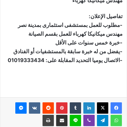
مهندس ميكانيكا كهرباء
تفاصيل الإعلان:
-مطلوب للعمل بمستشفى استثمارى بمدينة نصر
مهندس ميكانيكا كهرباء للعمل بقسم الصيانة
-خبرة خمس سنوات على الأقل
-يفضل من له خبرة سابقة بالمستشفيات أو الفنادق
-الاتصال يوميا التحديد المقابلة على: 01019333434
لينكدإن
بينتيريست
ماسنجر
واتساب
تيلقرام
ڤايبر
لاين
مشاركة عبر البريد
طباعة