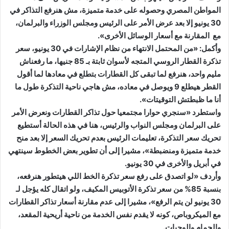
المواطن المصري وحصوله على خدمة متميزة، مش هنرفع التذاكر في
30 يونيو إلا بعد عرض الأمر على الرئيس ومجلس الوزراء والبرلمان،
مع المقارنة مع أسعار الوسائل الأخرى».
وأكمل: «من المحتمل الانتهاء من نظام الإشارات في 30 يونيو، سعر
تذكرة القطار الروسي المتجه لأسوان ثابتة بـ 85 جنيها، ما رفعناش
مليم واحد، هنرفع لما تبقى كل القطارات بتطلع في معادها لما أقول
القطر هيطلع 9 ويوصل في معاده، مش هاجي ناحية التذكرة طول ما
أنا ما ظبطتش التوقيتات».
واستطرد «سنجري حوارا مجتمعيا حول تذاكر القطارات ونعرض الأمر
على البرلمان ومجلس النواب والرئيس، هنا في هذه الحالة أستطيع
تحريك سعر التذكرة، تعليمات الرئيس بعدم تحريك السعر إلا بعد منح
خدمة متميزة ومنضبطة»، مشيرا إلى أن تطوير بعض الخطوط سينتهي
في أبريل والأخرى في 30 يونيو.
وأردف «لو اتصدق على رفع سعر تذكرة الخط اللي هيتطور هنرفعه،
بنسبة 85% من سعر تذكرة الأتوبيس المكيف، ولو اتقال كله يؤجل لـ
30 يونيو لن يتم الرفع»، مشيرا إلى عدم مقارنة أسعار تذاكر القطارات
مع الميكروباص، كونه لا يقدم نفس الخدمة من ناحية أريحية المقعد،
والحمام والوجبات.