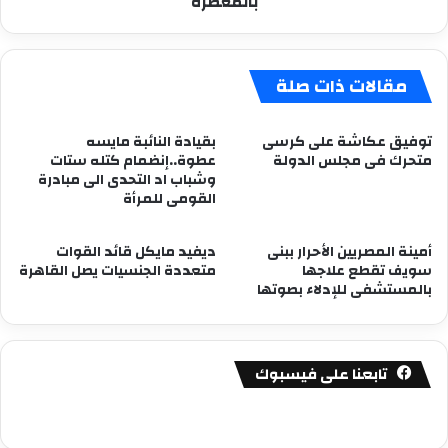
بالمعصرة
مقالات ذات صلة
توفيق عكاشة على كرسى
بقيادة النائبة مايسه
متحرك فى مجلس الدولة
عطوة..إنضمام كتله ستات
وشباب اد التحدى الى مبادرة
القومى للمرأة
أمينة المصريين الأحرار ببنى
ديفيد مايكل قائد القوات
سويف تقطع علاجها
متعددة الجنسيات يصل القاهرة
بالمستشفى للإدلاء بصوتها
تابعنا على فيسبوك