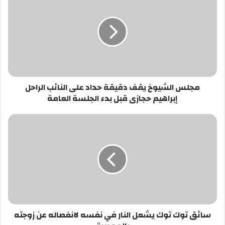
الشيوخ
يقف
دقيقة
حداد
على
النائب
الراحل
إبراهيم
مجلس الشيوخ يقف دقيقة حداد على النائب الراحل
حجازى
إبراهيم حجازى قبل بدء الجلسة العامة
قبل
بدء
الجلسة
سائق
العامة
توك
توك
يشعل
النار
في
نفسه
لانفصاله
عن
سائق توك توك يشعل النار في نفسه لانفصاله عن زوجته
زوجته
بالمعصرة