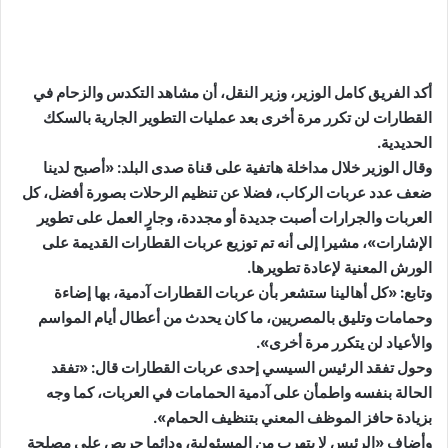
أكد الفريق كامل الوزير، وزير النقل، أن مشاهد التكدس والزحام في
القطارات لن تكرر مرة أخرى بعد عمليات التطوير الجارية بالسكك
الحديدية.
وقال الوزير خلال مداخلة هاتفية على قناة صدى البلد: «أصبح لدينا
ضعف عدد عربات الركاب، فضلا عن تنظيم الرحلات بصورة أفضل، كل
العربات والجرارات أصبت جديدة أو مجددة، وجارٍ العمل على تطوير
الإشارات»، مشيرا إلى أنه تم توزيع عربات القطارات القديمة على
الورش المعنية لإعادة تطويرها.
وتابع: «كل أهالينا ستشعر بأن عربات القطارات آدمية، بها إضاءة
وحمامات وتليق بالمصريين، ما كان يحدث من أعطال أيام المواسم
والأعياد لن يتكرر مرة أخرى».
وحول تفقد الرئيس السيسي إحدى عربات القطارات قال: «تفقد
الحالة بنفسه واطمأن على آدمية الحمامات في العربات، كما وجه
بزيادة حافز الموظف المعني بتنظيف الحمام».
وأضاف «الرئيس لا يتهرب من المسئولية، ودائما حريص على مصلحة