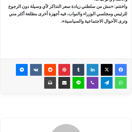
واختتم: «مش من سلطتي زيادة سعر التذاكر لأي وسيلة دون الرجوع
للرئيس ومجلسي الوزراء والنواب، فيه أجهزة أخرى مطلعة أكثر مني
وترى الأحوال الاجتماعية والسياسية».
لينكدإن
بينتيريست
ماسنجر
واتساب
تيلقرام
ڤايبر
لاين
مشاركة عبر البريد
طباعة