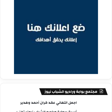
مجتمع بوابة وراديو الشباب نيوز
اجمل التهاني عقد قران أحمد وهدير
أسرة «بوابة وراديو الشباب نيوز» تهنئ