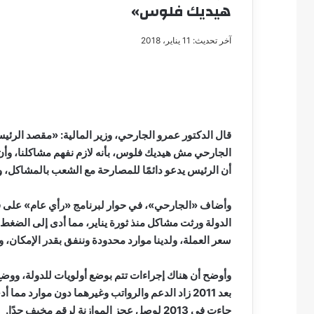
هيديك فلوس»
آخر تحديث: 11 يناير، 2018
مصطفى
كامل
سيف
الدين
قال الدكتور عمرو الجارحي، وزير المالية: «مقصد الرئي
….
الجارحي مش هيديك فلوس، بأنه لازم نفهم مشاكلنا، وأن 
يكتب
أن الرئيس يدعو دائمًا للمصارحة مع الشعب بالمشاكل، 
مايسه
عطوه
مصطفى كامل سيف
كليوباترا
مايسه عطوه كليوبات
القرن
الدولة ورثت مشاكل منذ ثورة يناير، مما أدى إلى الضغط 
21
سعر العملة، ولدينا موارد محدودة وننفق بقدر الإمكان، و
وأوضح أن هناك إجراءات تتم بوضع أولويات للدولة، ووضع
بعد 2011 زاد الدعم والرواتب وغيرهما دون موارد م
جاءت في 2013 لوصل عجز الموازنة لرقم مخيف جدًا.