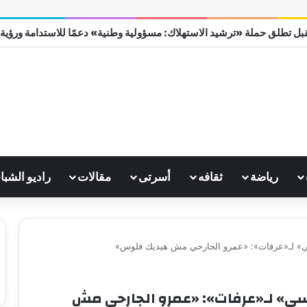
بل تطلق حملة «ترشيد الاستهلاك: مسؤولية وطنية» دعمًا للاستدامة ورؤية مصر
رياضة
ثقافه
أسرتى
مقالات
راديو الشبا
ي» لـ«عرفات»: «عمرو الجارحي مش هيديك فلوس»
سي» لـ«عرفات»: «عمرو الجارحي مش