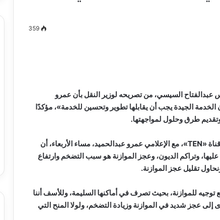
359
مصطفى
كامل
سيف
الدين
س عبدالفتاح السيسي، من تصريحه لوزير النقل بأن عمرو
….
الخدمة الجيدة يجب أن يقابلها تطوير وتحسين للخدمة»، مؤكدًا
يكتب
وتقديم طرق وحلول لمواجهتها.
ميلاد
جديد
 الدين …. يكتب
مصطفى كامل سيف الدين …. يكتب
وأضاف «الجارحي»، في حوار لبرنامج «رأي عام» على قناة «TEN»، مع الإعلامي عمرو عبدالحميد، مساء الأربعاء، أن
را القرن 21
ميلاد جديد
عليها، وتراكم الديون، وعجز الموازنة هو سبب التضخم وارتفاع
نحاول تقليل عجز الموازنة.
 توجيه للموازنة، بحيث تصرف في أماكنها السليمة، وللأسف أننا
ما أدى إلى عجز شديد في الموازنة وزيادة التضخم، ولولا المنح التي