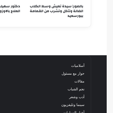
بالصور| سيدة تعيش وسط الكلاب
دكتور سهيل
الضالة وتأكل وتشرب من القمامة
العلاج بالاوزو
ببورسعيد
أسلاميات
حوار مع مسئول
مقالات
نجم الشباب
أدب وشعر
سينما وتليفزيون
أخبار السيارات