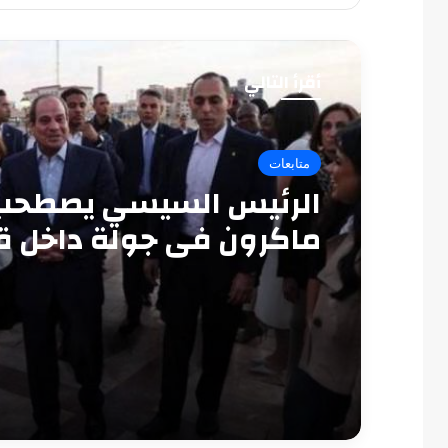
أقرأ التالي
متابعات
الرئيس السيسي يصطحب
ماكرون في جولة داخل ق
قايتباي بالإسكندرية