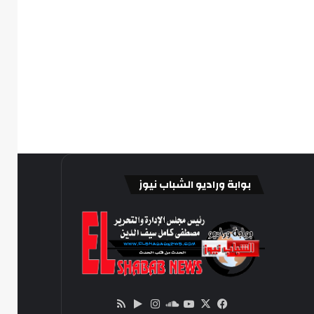
بوابة وراديو الشباب نيوز
‫X
فيسبوك
ساوند
‫YouTube
انستقرام
‏Google
ملخص