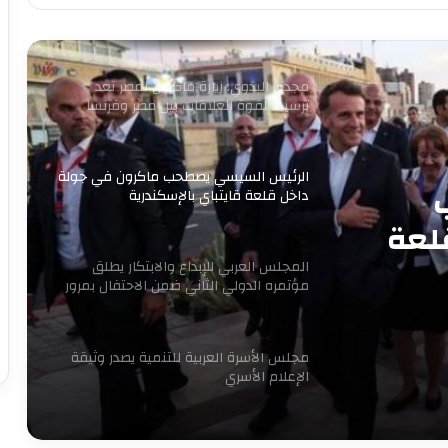
أول مدرسة لصناعة غذاء المستقبل
مجدى البدوي: زيارة ماكرون لمصر تعد
ترسيخا لقوة العلاقات بين مصر وفرنسا
الرئيس السيسي يصطحب ماكرون في جولة
داخل قلعة قايتباي بالإسكندرية
لعة
المجلس العربي للإبداع والابتكار يطلق
مؤتمره الدولي الثاني ضمن الاحتفال بمرور
16 عاما للتنمية المستدامة
مجلس الأسرة العربية للتنمية يصدر وثيقة
الإعلام الأسري