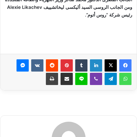
ومن الجانب الروسى السيد أليكسى ليخاتشييف Alexie Likachev
رئيس شركة “روس أتوم”.
لينكدإن
بينتيريست
ماسنجر
واتساب
تيلقرام
ڤايبر
لاين
مشاركة عبر البريد
طباعة