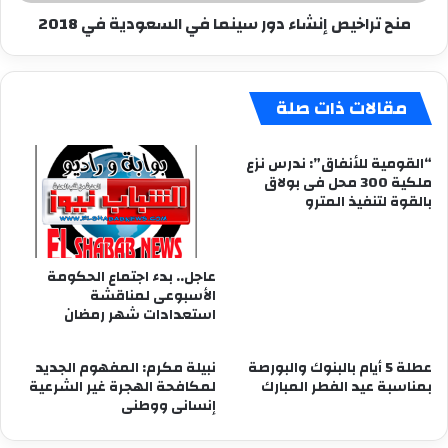
2018
منح تراخيص إنشاء دور سينما في السعودية في 2018
مقالات ذات صلة
“القومية للأنفاق”: ندرس نزع
ملكية 300 محل فى بولاق
بالقوة لتنفيذ المترو
عاجل.. بدء اجتماع الحكومة
الأسبوعى لمناقشة
استعدادات شهر رمضان
عطلة 5 أيام بالبنوك والبورصة
نبيلة مكرم: المفهوم الجديد
بمناسبة عيد الفطر المبارك
لمكافحة الهجرة غير الشرعية
إنسانى ووطنى