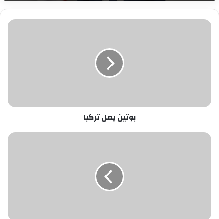
بوتين
يصل
تركيا
بوتين يصل تركيا
منح
تراخيص
إنشاء
دور
سينما
في
السعودية
في