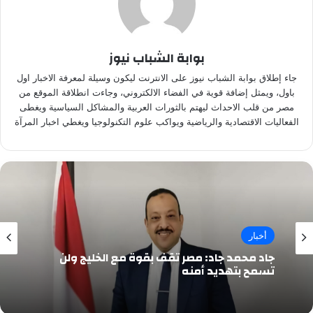
بوابة الشباب نيوز
جاء إطلاق بوابة الشباب نيوز على الانترنت ليكون وسيلة لمعرفة الاخبار اول
باول، ويمثل إضافة قوية في الفضاء الالكتروني، وجاءت انطلاقة الموقع من
مصر من قلب الاحداث ليهتم بالثورات العربية والمشاكل السياسية ويغطى
الفعاليات الاقتصادية والرياضية ويواكب علوم التكنولوجيا ويغطي اخبار المرآة
أخبار
جاد محمد جاد: مصر تقف بقوة مع الخليج ولن
تسمح بتهديد أمنه