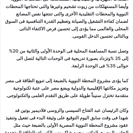
وأيضا المستهلكات من زيوت تشحيم وغيرها والتى تحتاجها المحطات
النووية والمحطات التقليدية الأخرى والتى تنتجها نفس المصانع
لضمان كفاءة التشغيل والصيانة وتعظيم القدرة التنافسية فى السوق
المحلى والعالمى مما يؤدى إلى تحسين فرص الاكتفاء الذاتى
وبالتالى تحسين الدخل القومى.
وتصل نسبة المساهمة المحلية فى الوحدة الأولى والثانية من 20%
إلى 25 %وتزداد بصورة تدريجية فى الوحدات التالية لتصل الى
حوالى 35% فى الوحدة الرابعة.
كما يؤدى مشروع المحطة النووية بالضبعة إلى تنويع الطاقة فى مصر
وتعزيز مكانتها الإقليمية والدولية ويضع مصر على عتبة تكنولوجية
متقدمة تختزل سنيناً طويلة على طريق التقدم العلمى والتكنولوجى.
وكان الرئيسان عبد الفتاح السيسى والروسى فلاديمير بوتين قد
شهدا فى وقت سابق اليوم التوقيع على وثيقة البدء فى تفعيل وتنفيذ
عقود مشروع المحطة النووية المصرية الأولى بالضبعة حيث مثل
الجانب المصرى الدكتور محمد شاكر وزير الكهرباء والطاقة المتجددة