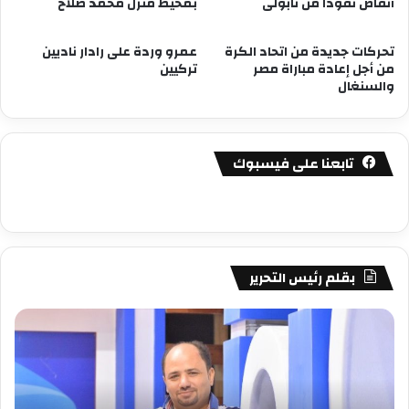
أتقاض نقودا من نابولى
بمحيط منزل محمد صلاح
تحركات جديدة من اتحاد الكرة
عمرو وردة على رادار ناديين
من أجل إعادة مباراة مصر
تركيين
والسنغال
تابعنا على فيسبوك
بقلم رئيس التحرير
مصطفى
مص
كامل
كام
سيف
سي
الدين
الد
….
….