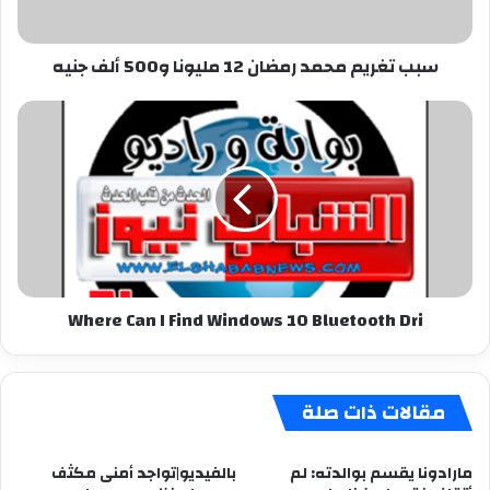
ألف
جنيه
سبب تغريم محمد رمضان 12 مليونا و500 ألف جنيه
Where
Can
I
Find
Windows
10
Bluetooth
Dri
Where Can I Find Windows 10 Bluetooth Dri
مقالات ذات صلة
مارادونا يقسم بوالدته: لم
بالفيديو|تواجد أمنى مكثف