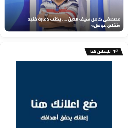
يكتب
يكت
دعارة
عيد
فنيه
المي
مصطفى كامل سيف الدين …. يكتب دعارة فنيه
«تقلع..توصل»
الم
«تقلع..توصل»
م
للإعلان هنا