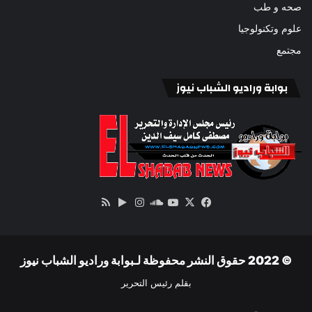
صحه و طب
علوم وتكنولوجيا
مجتمع
بوابة وراديو الشباب نيوز
‫X
فيسبوك
ساوند
‫YouTube
انستقرام
‏Google
ملخص
كلاود
Play
الموقع
RSS
© 2022 حقوق النشر محفوظة لـبوابة وراديو الشباب نيوز
بقلم رئيس التحرير