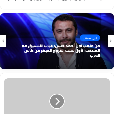
غير مصنف
من ملعب اون أحمد حسن: غياب التنسيق مع
المنتخب الأول سبب الخروج المبكر من كأس
العرب
سبب
تغريم
محمد
رمضان
12
مليونا
و500