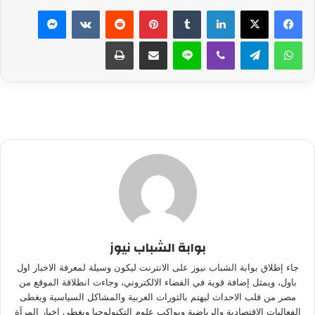
لينكدإن
بينتيريست
ماسنجر
واتساب
تيلقرام
ڤايبر
لاين
مشاركة عبر البريد
طباعة
بوابة الشباب نيوز
جاء إطلاق بوابة الشباب نيوز على الانترنت ليكون وسيلة لمعرفة الاخبار اول
باول، ويمثل إضافة قوية في الفضاء الالكتروني، وجاءت انطلاقة الموقع من
مصر من قلب الاحداث ليهتم بالثورات العربية والمشاكل السياسية ويغطى
الفعاليات الاقتصادية والرياضية ويواكب علوم التكنولوجيا ويغطي اخبار المرآة