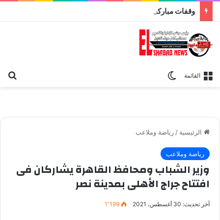
وقفات مباركة مع سورة الحج.. الجامع الأزهر يعقد اليوم ملتقى القضايا المعاصرة اليوم
بح
الوضع المظلم
القائمة
الرئيسية
/
رياضة وملاعب
رياضة وملاعب
وزير الشباب ومحافظ القاهرة يشاركان فى
افتتاح جراج الأهلى بمدينة نصر
آخر تحديث: 30 أغسطس، 2021
1٬199