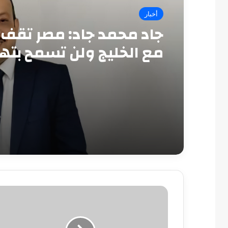
أخبار
جاد محمد جاد: مصر تقف 
مع الخليج ولن تسمح بته
أمنه
اليوم..
«المركزى»
يطرح
سندات