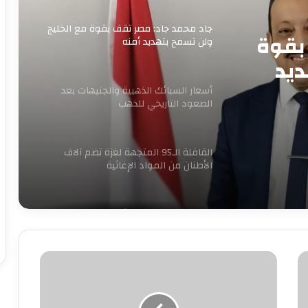
جاد محمد جاد: مصر تقف بقوة مع الخليج
بقوة
ولن تسمح بتهديد أمنه
ديد
أسعار السبائك الذهبية والجنيهات بعد
الصعود التاريخي للذهب
القافلة الـ95 المتجهة لغزة تضم آلاف
الأطنان من المواد الإغاثية
الكهرباء تنفي زيادة الأسعار وتغيير
العدادات: كل ما يُتداول غير صحيح
المتهمة
بقتل
بدء الصمت الانتخابي لجولة إعادة المرحلة
زوجها
الثانية من انتخابات مجلس النواب 2025
بمساعدة