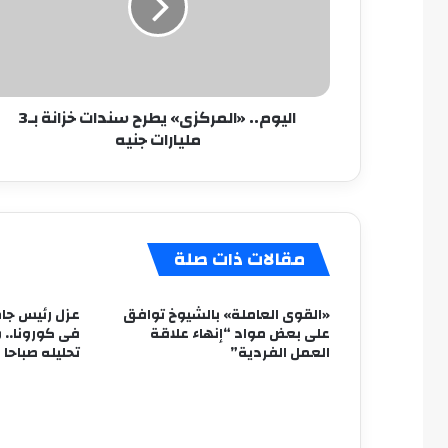
خزانة
بـ3
مليارات
جنيه
اليوم.. «المركزى» يطرح سندات خزانة بـ3
مليارات جنيه
مقالات ذات صلة
«القوى العاملة» بالشيوخ توافق
عزل رئيس جام
على بعض مواد “إنهاء علاقة
فى كورونا.. و
العمل الفردية”
تحليله صباحا