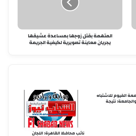
عشيقها
يجريان
الحكومة تبحث وضع حلول جذرية
معاينة
للمشكلات المالية لـ”ماسبيرو” والصحف
تصويرية
القومية
لكيفية
المتهمة بقتل زوجها بمساعدة عشيقها
الجريمة
وزير البترول يبحث تعزيز التعاون في مجالات
يجريان معاينة تصويرية لكيفية الجريمة
الطاقة والبترول والبتروكيماويات مع نظيره
البحريني
مصطفى مدبولي يستعرض مقترحات تطوير
المنطقة المحيطة بالقلعة ومنطقة الزبالين
بالقاهرة
عة الفيوم للاشتباه
بيان القائمة الوطنية من أجل مصر: نتمسك
الجامعة: نتيجة
بالعمل المشترك من أجل مصلحة البلد
صورة تذكارية للرئيس السيسي ونظيره
الفرنسي بمقر جامعة سنجور بالإسكندرية
نائب محافظ القاهرة: اللجان