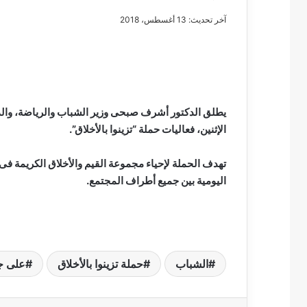
آخر تحديث: 13 أغسطس، 2018
مصطفى
كامل
سيف
يطلق الدكتور أشرف صبحى وزير الشباب والرياضة، وال
الدين
الإثنين، فعاليات حملة “تزينوا بالأخلاق”.
….
يكتب
تهدف الحملة لإحياء مجموعة القيم والأخلاق الكريمة ف
مايسه
اليومية بين جميع أطراف المجتمع.
عطوه
مصطفى كامل سيف
كليوباترا
مايسه عطوه كليوبات
القرن
21
الشباب
حملة تزينوا بالأخلاق
على ج