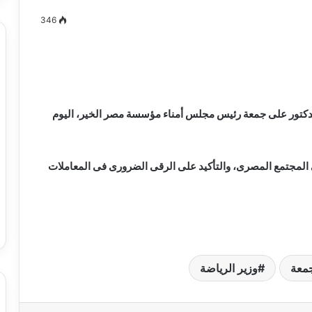
346
مصطفى
كامل
سيف
دكتور على جمعة رئيس مجلس أمناء مؤسسة مصر الخير، اليوم
الدين
….
يكتب
ى المجتمع المصرى، والتأكيد على الرقى الضرورى فى المعاملات
ميلاد
جديد
 الدين …. يكتب
مصطفى كامل سيف الدين …. يكتب
را القرن 21
ميلاد جديد
معة
وزير الرياضة
بدء الصمت الانتخابي لجولة إعادة المرحلة
الثانية من انتخابات مجلس النواب 2025