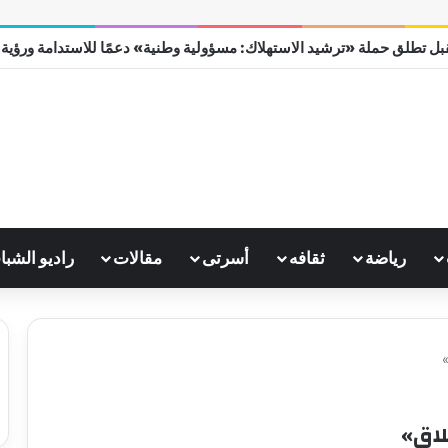
ل تطلق حملة «ترشيد الاستهلاك: مسؤولية وطنية» دعمًا للاستدامة ورؤية مصر
رياضة
ثقافه
أسرتى
مقالات
راديو الشبا
»
لاق»