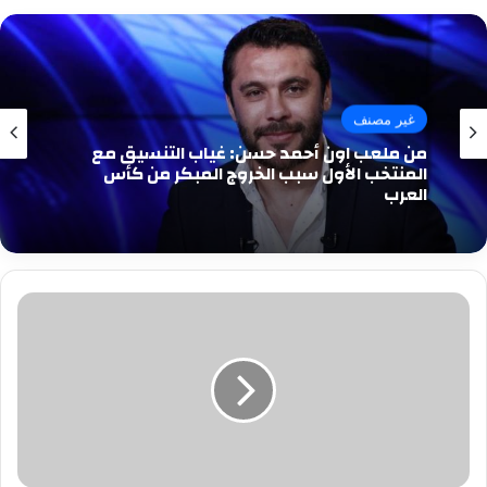
غير مصنف
من ملعب اون أحمد حسن: غياب التنسيق مع
المنتخب الأول سبب الخروج المبكر من كأس
العرب
مصرع
طفلين
توأم
بعد
رضاعة
لبن
صناعي
في
الشروق