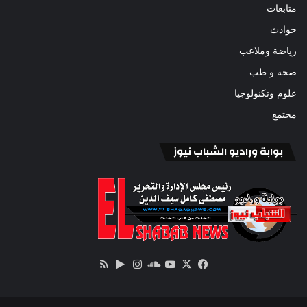
متابعات
حوادث
رياضة وملاعب
صحه و طب
علوم وتكنولوجيا
مجتمع
بوابة وراديو الشباب نيوز
‫X
فيسبوك
ساوند
‫YouTube
انستقرام
‏Google
ملخص
كلاود
Play
الموقع
RSS