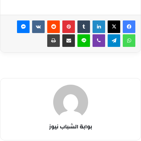
لينكدإن
بينتيريست
ماسنجر
واتساب
تيلقرام
ڤايبر
لاين
مشاركة عبر البريد
طباعة
بوابة الشباب نيوز