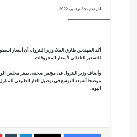
آخر تحديث: 2 نوفمبر، 2022
المهندس طارق الملا
مصطفى
كامل
سيف
أكد المهندس طارق الملا، وزير البترول، أن أسعار اسطوا
الدين
للتسعير التلقائى لأسعار المحروقات.
….
يكتب
وأضاف وزير البترول فى مؤتمر صحفى بمقر مجلس الوزراء 
مايسه
عطوه
مصطفى كامل سيف
كليوباترا
اليوم.
مايسه عطوه كليوبات
القرن
21
لينكدإن