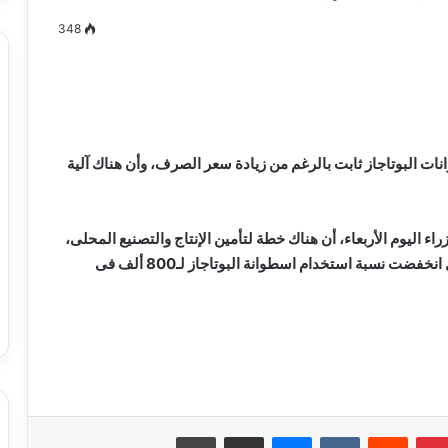
348
مصطفى
كامل
سيف
نات البوتاجاز ثابت بالرغم من زيادة سعر الصرف، وأن هناك آلية
الدين
….
يكتب
اليوم الأربعاء، أن هناك خطة لتأمين الإنتاج والتصنيع المحلى،
ميلاد
موضحا أنه بعد التوسع فى توصيل الغاز الطبيعى للمنازل انخفضت نسبة استخدام اسطوانة البوتاجاز لـ800 ألف فى
جديد
 الدين …. يكتب
مصطفى كامل سيف الدين …. يكتب
را القرن 21
ميلاد جديد
بدء الصمت الانتخابي لجولة إعادة المرحلة
الثانية من انتخابات مجلس النواب 2025
بينتيريست
ماسنجر
مشاركة عبر البريد
طباعة