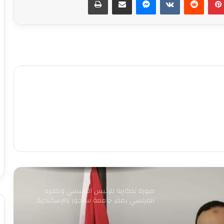
الحكومة تبحث وضع حلول جذرية
للمشكلات المالية لـ”ماسبيرو” والصحف
القومية
وزير البترول يبحث تعزيز التعاون في مجالات
الطاقة والبترول والبتروكيماويات مع نظيره
البحريني
مصطفى مدبولي يستعرض مقترحات تطوير
المنطقة المحيطة بالقلعة ومنطقة الزبالين
بالقاهرة
بيان القائمة الوطنية من أجل مصر: نتمسك
بالعمل المشترك من أجل مصلحة البلد
صورة تذكارية للرئيس السيسي ونظيره
الفرنسي بمقر جامعة سنجور بالإسكندرية