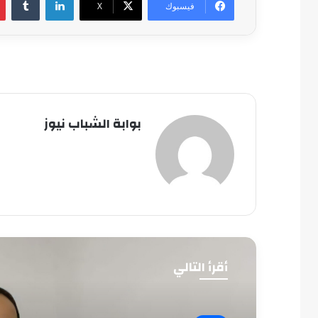
فيسبوك
‫X
بوابة الشباب نيوز
أقرأ التالي