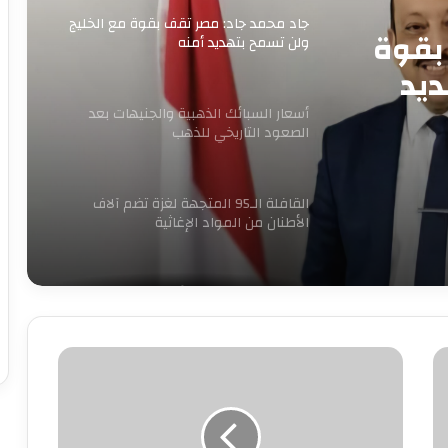
جاد محمد جاد: مصر تقف بقوة مع الخليج
بقوة
ولن تسمح بتهديد أمنه
ديد
أسعار السبائك الذهبية والجنيهات بعد
الصعود التاريخي للذهب
القافلة الـ95 المتجهة لغزة تضم آلاف
الأطنان من المواد الإغاثية
الكهرباء تنفي زيادة الأسعار وتغيير
العدادات: كل ما يُتداول غير صحيح
من
هى
بدء الصمت الانتخابي لجولة إعادة المرحلة
كارولينا
الثانية من انتخابات مجلس النواب 2025
كرم..بعد
إيقافها