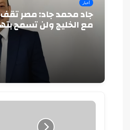
أخبار
جاد محمد جاد: مصر تقف 
مع الخليج ولن تسمح بته
أمنه
التعليم
تستعد
ببنوك
أسئلة
وتدريبات