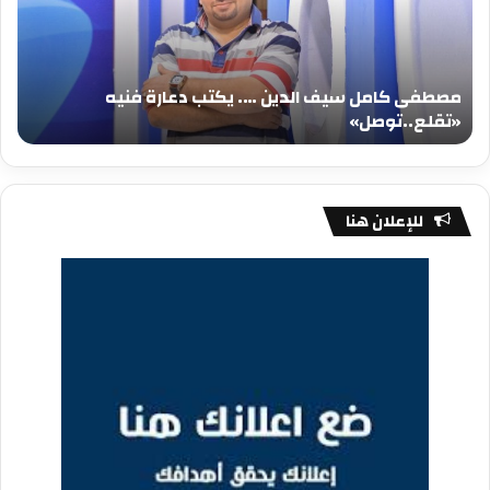
….
….
يكتب
يكت
دعارة
عيد
فنيه
المي
مصطفى كامل سيف الدين …. يكتب دعارة فنيه
«تقلع..توصل»
الم
«تقلع..توصل»
م
للإعلان هنا