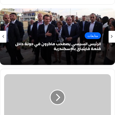
متابعات
الرئيس السيسي يصطحب ماكرون في جولة داخل
قلعة قايتباي بالإسكندرية
بالفيديو|
وزير
النقل:
سعر
تذكرة
المترو
بتمن
"بيضة