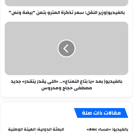
ونص"
بالفيديو|وزير النقل: سعر تذكرة المترو بتمن "بيضة ونص"
بالفيديو|
بعد
«يا
بتاع
النعناع»..
«اللى
يقدر
يتقدر»
جديد
بالفيديو| بعد «يا بتاع النعناع».. «اللى يقدر يتقدر» جديد
مصطفى
مصطفى حجاج ومحروس
حجاج
ومحروس
مقالات ذات صلة
بالفيديو| «مساء dmc»
البعثة الدولية: الهيئة الوطنية