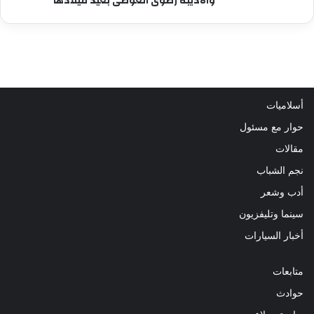
والاديبه رضوى العوضى بعيد ميلادها
أسلاميات
حوار مع مسئول
مقالات
نجم الشباب
أدب وشعر
سينما وتليفزيون
أخبار السيارات
متابعات
حوادث