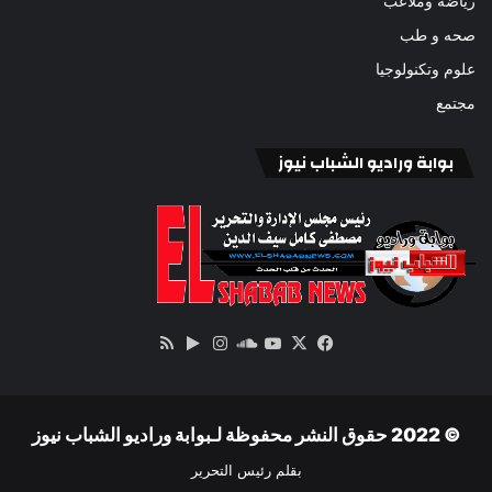
رياضة وملاعب
صحه و طب
علوم وتكنولوجيا
مجتمع
بوابة وراديو الشباب نيوز
‫X
فيسبوك
ساوند
‫YouTube
انستقرام
‏Google
ملخص
كلاود
Play
الموقع
RSS
© 2022 حقوق النشر محفوظة لـبوابة وراديو الشباب نيوز
بقلم رئيس التحرير