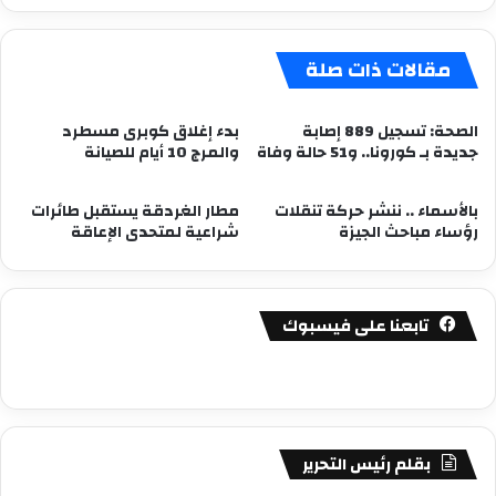
مقالات ذات صلة
الصحة: تسجيل 889 إصابة
بدء إغلاق كوبرى مسطرد
جديدة بـ كورونا.. و51 حالة وفاة
والمرج 10 أيام للصيانة
بالأسماء .. ننشر حركة تنقلات
مطار الغردقة يستقبل طائرات
رؤساء مباحث الجيزة
شراعية لمتحدى الإعاقة
تابعنا على فيسبوك
بقلم رئيس التحرير