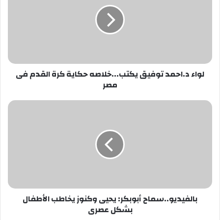
توفيق
يكتب...خلاصه
حكاية
كرة
القدم
فى
مصر
لواء د.احمد توفيق يكتب...خلاصه حكاية كرة القدم فى
مصر
بالفيديو..سماح
أبوبكر:
يحيى
وكنوز
يخاطب
الأطفال
بشكل
عصرى
بالفيديو..سماح أبوبكر: يحيى وكنوز يخاطب الأطفال
بشكل عصرى