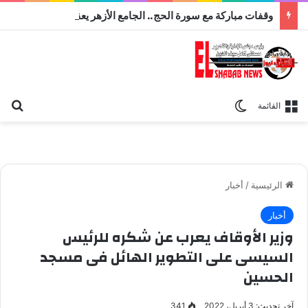
وقفات مباركة مع سورة الحج.. الجامع الأزهر يعقد اليوم ملتقى القضايا المعاصرة اليوم
بح
الوضع المظلم
القائمة
الرئيسية
/
أخبار
أخبار
وزير الأوقاف يعرب عن شكره للرئيس
السيسى على التطوير الهائل فى مسجد
الحسين
آخر تحديث: 3 أبريل، 2022
341