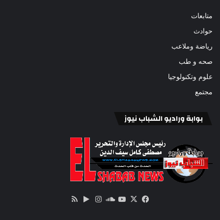
متابعات
حوادث
رياضة وملاعب
صحه و طب
علوم وتكنولوجيا
مجتمع
بوابة وراديو الشباب نيوز
‫X
فيسبوك
ساوند
‫YouTube
انستقرام
‏Google
ملخص
كلاود
Play
الموقع